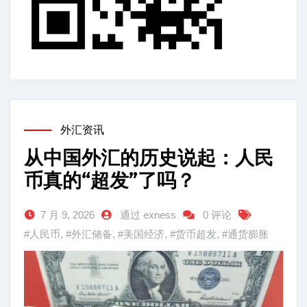
外汇资讯
从中国外汇的历史说起：人民
币真的“超发”了吗？
7 月 9, 2026
通过 exness
0 评论
#人民币
,
#外汇储备
,
#美国经济
,
#货币超发
,
#通货膨胀