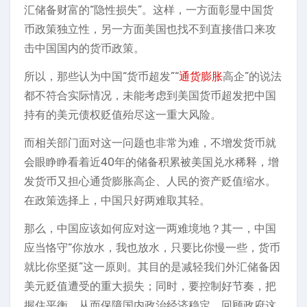
汇储备财富的“隐性损失”。这样，一方面彰显中国货
币政策独立性，另一方面美国也找不到直接借口来攻
击中国国内的货币政策。
所以，那些认为中国“货币超发”“
通货膨胀
高企”的说法
都不符合实际情况，未能考虑到美国货币超发把中国
持有的美元债权贬值殆尽这一重大风险。
而相关部门面对这一问题也非常为难，不增发货币就
会眼睁睁看着近40年的储备积累被美国兑水稀释，增
发货币又担心通货膨胀高企、人民的资产贬值缩水。
在政策选择上，中国只好两难取其轻。
那么，中国应该如何应对这一两难境地？其一，中国
应当恪守“你放水，我也放水，只要比你慢一些，货币
就比你坚挺”这一原则。其目的是减轻我们外汇储备因
美元贬值遭受的重大损失；同时，要控制好节奏，把
握住平衡，从而保障国内政治经济稳定。回顾政府这