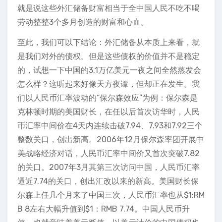
就是说这些外汇储备财富相当于全中国人民不吃不喝
劳动整整3个多月创造的财富和心血。
至此，我们可以下结论：外汇储备从本质上来看，就
是我们对外的债权。但是这些债权的价值并不是稳定
的，试想一下中国的3.1万亿美元一夜之间全然蒸发会
怎么样？这听起来好像天方夜谭，但却正在发生。我
们以人民币汇率波动的“保尔森效应”为例：保尔森是
克林顿时期的美国财长，在任以后首次访华时，人民
币汇率中间价在4天内连续击破7.94、7.93和7.92三个
整数关口，创出新高。2006年12月保尔森率团开展中
美战略经济对话，人民币汇率中间价又首次突破7.82
的关口。2007年3月其第三次访问中国，人民币汇率
逼近7.74的关口，创出汇改以来的新高。美国财长保
尔森上任几个月来了中国三次，人民币汇率也从$1:RM
B 8左右大幅升值到$1：RMB 7.74。中国人民币升