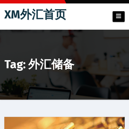
跳
XM外汇首页
至
内
容
Tag: 外汇储备