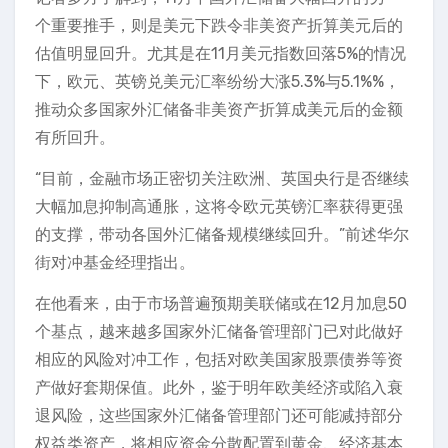
个重要推手，则是美元下跌令非美资产折算美元后的
估值明显回升。尤其是在11月美元指数回落5%的情况
下，欧元、英镑兑美元汇率纷纷大涨5.3%与5.1%%，
推动众多国家外汇储备非美资产折算成美元后的金额
有所回升。
“目前，金融市场正密切关注欧洲、英国央行是否继续
大幅加息抑制高通胀，这将令欧元英镑汇率获得更强
的支撑，带动各国外汇储备规模继续回升。”前述华尔
街对冲基金经理指出。
在他看来，由于市场普遍预期美联储或在12月加息50
个基点，越来越多国家外汇储备管理部门已对此做好
相应的风险对冲工作，包括对欧美国家股票债券等资
产做好套期保值。此外，鉴于明年欧美经济或陷入衰
退风险，这些国家外汇储备管理部门还可能减持部分
权益类资产，将相应资金分散配置到黄金、经济基本