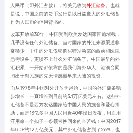
人民币（即外汇占款），将美元收为
外汇储备
。也就
是说，中国之前的货币发行是以日益庞大的外汇储备
作为人民币的信用背书的。
改革开放前30年，中国受到欧美发达国家围追堵截，
几乎没有任何外汇储备。当时国家的外汇来源渠道非
常稀少，手中的外汇仅够购买特别急需的西药和医院
急需设备，更谈不上什么外汇储备了。中国最早的外
汇积累，一开始都依靠的是我们海外华人、港澳台同
胞出于对民族的先天情感最早来大陆的投资。
而从1978年中国对外开放为起始，中国的外汇储备稳
步增长，一直增长到目前约3.1万亿美元左右。这些外
汇储备不是西方发达国家给中国人民的施舍和爱心捐
助，而是13亿多中国人民用近40年没日没夜，用血用
汗用命一个扣子一条领带换回来的辛苦钱！中国2017
年GDP约12万亿美元，其中外汇储备占到了26%，也