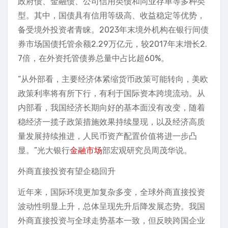
政府债、金融债、公司信用类债和同业存单等多种类
型。其中，国债具有信用等级高、收益稳定等优势，
备受境外投资者青睐。2023年末境外机构在银行间债
券市场国债托管余额2.29万亿元，较2017年末增长2.
7倍，在外资托管债券总量中占比超60%。
“从外部看，主要经济体紧缩货币政策可能转向，美欧
政策利率将有所下行，有利于国际资本跨境流动。从
内部看，我国经济长期向好的基本面没有改变，随着
稳经济一揽子政策措施效果持续显现，以及经济高质
量发展持续推进，人民币资产配置价值将进一步凸
显。”光大银行
金融市场
部宏观研究员周茂华说。
外商直接投资有望企稳回升
近年来，国际环境更加复杂多变，全球外商直接投资
波动性明显上升，总体呈现先升后降发展态势。我国
外商直接投资与全球走势基本一致，但反映跨国企业