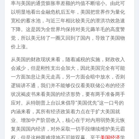
率与美国的通货膨胀率差额的均值不断缩小。由此可
以明显地看出金融危机后五年，美国把世界作为量化
宽松的蓄水池，与近三年相比较美元的泄洪功效急速
下降。这是因为全世界均保持对美元薅羊毛的高度警
觉，所以美元转了一圈又回到了国内，导致了美国物
价上涨。
从美国的财政现状来看，随着减税的实施，财政收入
会减少，但是刚性支出会加大，因此美国完全有可能
一方面加息让美元走高，另一方面会暗中放水，否则
逻辑讲不通，我们并不能够仅仅看美联储公布的经济
状况褐皮书来看美国的经济形势，要有两手准备两手
应对。从特朗普上台以来倡导“美国优先”这一口号的
内涵来看，其所有经济政策着力点在于扩大美国就
业、增加中产阶层收入，核心在于对内用弱势美元恢
复美国国内经济，对外采取一切手段继续维护美元霸
权，但是这种两难境地不可能双赢。至于
美国经济
学