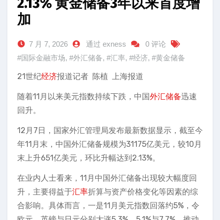
2.13% 黄金储备3年以来首度增
加
7 月 7, 2026
通过 exness
0 评论
#国际金融市场
,
#外汇储备
,
#汇率
,
#经济
,
#黄金储备
21世纪
经济
报道记者 陈植 上海报道
随着11月以来美元指数持续下跌，中国
外汇储备
迅速
回升。
12月7日，国家外汇管理局发布最新数据显示，截至今
年11月末，中国外汇储备规模为31175亿美元，较10月
末上升651亿美元，环比升幅达到2.13%。
在业内人士看来，11月中国外汇储备出现较大幅度回
升，主要得益于
汇率
折算与资产价格变化等因素的综
合影响。具体而言，一是11月美元指数回落约5%，令
欧元、英镑与日元分别大涨5.3%、5.1%与7.7%，推动