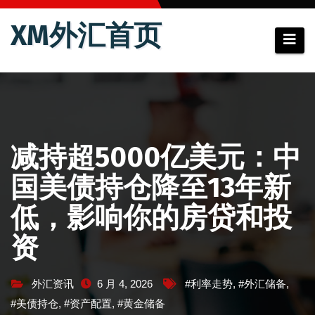
跳
XM外汇首页
至
内
容
减持超5000亿美元：中
国美债持仓降至13年新
低，影响你的房贷和投
资
外汇资讯
6 月 4, 2026
#利率走势
,
#外汇储备
,
#美债持仓
,
#资产配置
,
#黄金储备