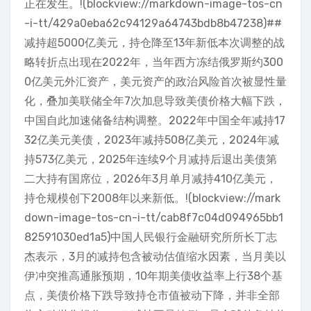
正在发生。!(blockview://markdown-image-tos-cn
-i-tt/429a0eba62c94129a64743bdb8b47238)##
减持超5000亿美元，持仓降至13年新低本次调整的战
略转折点出现在2022年，当年西方冻结俄罗斯约300
0亿美元外汇资产，美元资产的政治风险首次被显性量
化，叠加美联储全年7次加息导致美债价格大幅下跌，
中国自此加速储备结构调整。2022年中国全年减持17
32亿美元美债，2023年减持508亿美元，2024年减
持573亿美元，2025年连续9个月减持后退出美债第
二大持有国席位，2026年3月单月减持410亿美元，
持仓规模创下2008年以来新低。!(blockview://mark
down-image-tos-cn-i-tt/cab8f7c04d094965bb1
82591030ed1a5)中国人民银行金融研究所所长丁志
杰表示，3月的减持包含被动估值缩水因素，当月美以
伊冲突推高通胀预期，10年期美债收益率上行38个基
点，美债价格下跌导致持仓市值被动下降，并非全部