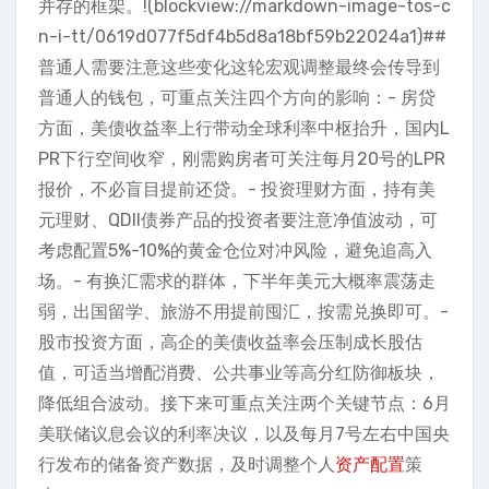
并存的框架。!(blockview://markdown-image-tos-c
n-i-tt/0619d077f5df4b5d8a18bf59b22024a1)##
普通人需要注意这些变化这轮宏观调整最终会传导到
普通人的钱包，可重点关注四个方向的影响：- 房贷
方面，美债收益率上行带动全球利率中枢抬升，国内L
PR下行空间收窄，刚需购房者可关注每月20号的LPR
报价，不必盲目提前还贷。- 投资理财方面，持有美
元理财、QDII债券产品的投资者要注意净值波动，可
考虑配置5%-10%的黄金仓位对冲风险，避免追高入
场。- 有换汇需求的群体，下半年美元大概率震荡走
弱，出国留学、旅游不用提前囤汇，按需兑换即可。-
股市投资方面，高企的美债收益率会压制成长股估
值，可适当增配消费、公共事业等高分红防御板块，
降低组合波动。接下来可重点关注两个关键节点：6月
美联储议息会议的利率决议，以及每月7号左右中国央
行发布的储备资产数据，及时调整个人
资产配置
策