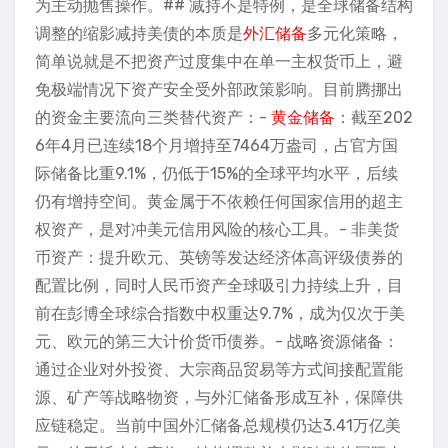
为主动抛售操作。## 减持不是特例，是全球储备结构
调整的缩影减持美债的本质是
外汇储备
多元化策略，
简单说就是不把资产过度集中在单一主权货币上，避
免极端情况下资产安全受外部政策影响。目前腾挪出
的资金主要流向三类替代资产：-
黄金储备
：截至202
6年4月已连续18个月增持至7464万盎司，占官方国
际储备比重9.1%，仍低于15%的全球平均水平，后续
仍有增持空间。黄金属于不依赖任何国家信用的超主
权资产，是对冲美元信用风险的核心工具。- 非美货
币资产：提升欧元、英镑等发达经济体高评级债券的
配置比例，同时人民币资产全球吸引力持续上升，目
前在彭博全球综合指数中权重达9.7%，成为仅次于美
元、欧元的第三大计价货币债券。- 战略资源储备：
通过企业对外投资、大宗商品贸易等方式间接配置能
源、矿产等战略物资，与外汇储备形成互补，保障供
应链稳定。当前中国外汇储备总规模仍达3.41万亿美