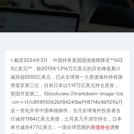
> 截至2026年3月，中国持有美国国债规模降至**652
3亿美元**，较2013年1.316万亿美元的历史峰值累计
减持超5000亿美元，已从全球第一大美债海外持有国
滑落至第三位，目前日本以1.19万亿美元持仓居首，
英国升至第二。!(blockview://markdown-image-tos
-cn-i-tt/c89895062bf84241bef98714c4b929a7)
这一变化并非中国单独操作，当月全球海外投资者合
计减持1384亿美元美债，土耳其几乎清空持仓，日本
单月减持477亿美元，一场全球范围的
美债持仓
调整