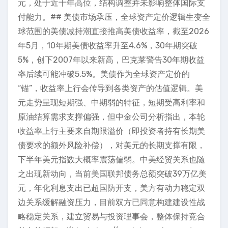
元，处于近十年高位，结构调整并未影响整体国际支
付能力。## 美债市场承压，全球资产定价逻辑生变全
球范围的美债减持潮直接推高美债收益率，截至2026
年5月，10年期美债收益率升至4.6%，30年期突破
5%，创下2007年以来新高，巴克莱警告30年期收益
率后续可能冲破5.5%。美债作为全球资产定价的
“锚”，收益率上行会传导到各类资产的估值逻辑。美
元走势呈现短期强、中期弱的特征，短期受高利率和
原油结算需求支撑偏强，但中金公司分析指出，本轮
收益率上行主要来自期限溢价（即投资者持有长期美
债要求的额外风险补偿），对美元的长期支撑有限，
下半年美元指数大概率震荡偏弱。中美经贸关系也随
之出现新动向，当前美国联邦债务总额突破39万亿美
元，年化利息支出已超国防开支，美方有动力稳定双
边关系缓解融资压力，目前双方已同意构建建设性战
略稳定关系，建立贸易与投资理事会，整体保持竞合