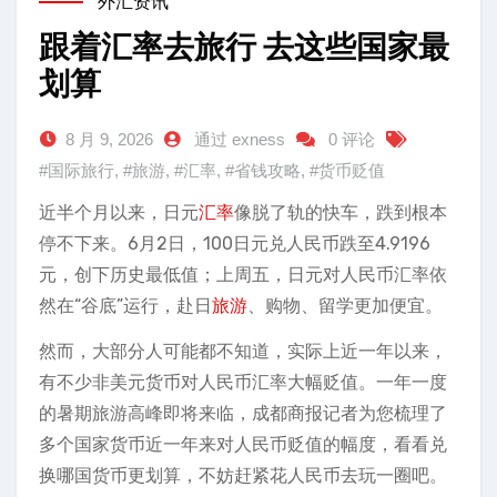
外汇资讯
跟着汇率去旅行 去这些国家最
划算
8 月 9, 2026
通过 exness
0 评论
#国际旅行
,
#旅游
,
#汇率
,
#省钱攻略
,
#货币贬值
近半个月以来，日元
汇率
像脱了轨的快车，跌到根本
停不下来。6月2日，100日元兑人民币跌至4.9196
元，创下历史最低值；上周五，日元对人民币汇率依
然在“谷底”运行，赴日
旅游
、购物、留学更加便宜。
然而，大部分人可能都不知道，实际上近一年以来，
有不少非美元货币对人民币汇率大幅贬值。一年一度
的暑期旅游高峰即将来临，成都商报记者为您梳理了
多个国家货币近一年来对人民币贬值的幅度，看看兑
换哪国货币更划算，不妨赶紧花人民币去玩一圈吧。