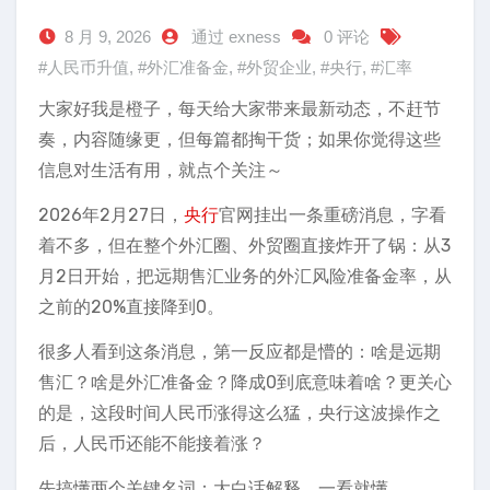
8 月 9, 2026
通过 exness
0 评论
#人民币升值
,
#外汇准备金
,
#外贸企业
,
#央行
,
#汇率
大家好我是橙子，每天给大家带来最新动态，不赶节
奏，内容随缘更，但每篇都掏干货；如果你觉得这些
信息对生活有用，就点个关注～
2026年2月27日，
央行
官网挂出一条重磅消息，字看
着不多，但在整个外汇圈、外贸圈直接炸开了锅：从3
月2日开始，把远期售汇业务的外汇风险准备金率，从
之前的20%直接降到0。
很多人看到这条消息，第一反应都是懵的：啥是远期
售汇？啥是外汇准备金？降成0到底意味着啥？更关心
的是，这段时间人民币涨得这么猛，央行这波操作之
后，人民币还能不能接着涨？
先搞懂两个关键名词：大白话解释，一看就懂