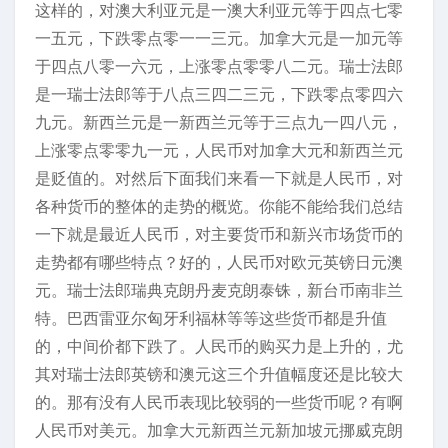
这样的，对澳大利亚元是一澳大利亚元等于四点七零
一五元，下跌零点零一一三元。加拿大元是一加元等
于四点八零一六元，上涨零点零零八二元。瑞士法郎
是一瑞士法郎等于八点三四二三元，下跌零点零四六
九元。新西兰元是一新西兰元等于三点九一四八元，
上涨零点零零九一元，人民币对加拿大元和新西兰元
是贬值的。对然后下面我们来看一下就是人民币，对
各种货币的整体的走势的概览。你能不能给我们总结
一下就是最近人民币，对主要货币和新兴市场货币的
走势都有哪些特点？好的，人民币对欧元英镑日元澳
元。瑞士法郎瑞典克朗丹麦克朗泰铢，新台币南非兰
特。巴西雷亚尔匈牙利福林等等这些货币都是升值
的，中间价都下跌了。人民币的购买力是上升的，尤
其对瑞士法郎英镑和澳元这三个升值幅度还是比较大
的。那有没有人民币表现比较弱的一些货币呢？有啊
人民币对美元。加拿大元新西兰元新加坡元挪威克朗