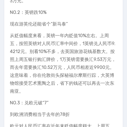
3万元。
NO.2：英镑跌10%
现在游英伦还能省个“新马泰”
从贬值幅度来看，英镑一年内贬值10%左右。上周
五，按照英镑对人民币汇率中间价，1英镑兑人民币9.
4212元。别看10%不多，去英国旅游花钱基数大。按
照上周五银行购汇牌价，1万英镑需要换汇9.53万元，
而去年需要换汇10.52万元，人民币相差近9900元。
这意味着，你在伦敦街头探秘福尔摩斯行踪，大英博
物馆接受艺术熏陶之后，省下的钱还可以再去一次东
南亚。
NO.3：兑欧元破“7”
到欧洲消费相当于去年的78折
欧元对人民币汇率在近年来贬值幅度颇大。上周五，