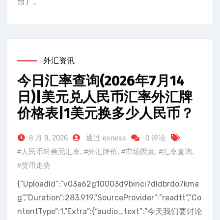
台）。
外汇资讯
今日汇率查询(2026年7月14
日)|美元兑人民币汇率外汇牌
价格表|1美元换多少人民币？
8 月 9, 2026
通过 exness
0 评论
#人民币对美元汇率
,
#外汇牌价
,
#市场因素
,
#汇率查询
,
#货币走势
{“UploadId”:”v03a62g10003d9binci7dldbrdo7kma
g”,”Duration”:283.919,”SourceProvider”:”readtt”,”Co
ntentType”:1,”Extra”:{“audio_text”:”今天我们要讨论