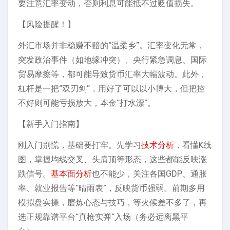
要注意汇率变动，否则利息可能抵不过贬值损失。
️【风险提醒！】
外汇市场并非稳赚不赔的“温柔乡”。汇率变化无常，
突发政治事件（如地缘冲突）、央行紧急调息、国际
贸易摩擦等，都可能导致货币汇率大幅波动。此外，
杠杆是一把“双刃剑”，用好了可以以小博大，但把控
不好则可能亏损放大，本金“打水漂”。
【新手入门指南】
刚入门别慌，基础要打牢。先学习
技术分析
，看懂K线
图，掌握均线交叉、头肩顶等形态，这些都能反映涨
跌信号。
基本面分析
也不能少，关注各国GDP、通胀
率、就业报告等“晴雨表”，反映货币强弱。前期多用
模拟盘实操，磨炼心态与技巧，等火候差不多了，再
选正规靠谱平台“真枪实弹”入场（务必远离黑平