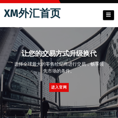
跳
XM外汇首页
至
内
容
让您的交易方式升级换代
选择全球最大的零售经纪商进行交易，畅享领
先市场的条件。
进入官网