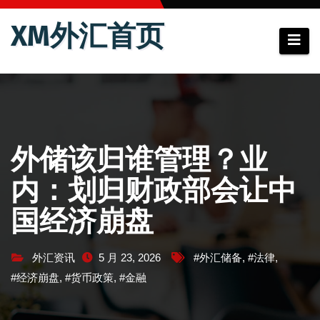
跳
XM外汇首页
至
内
容
外储该归谁管理？业
内：划归财政部会让中
国经济崩盘
外汇资讯
5 月 23, 2026
#外汇储备
,
#法律
,
#经济崩盘
,
#货币政策
,
#金融