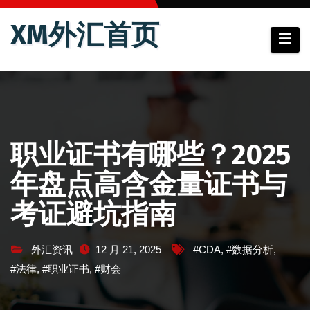
跳
XM外汇首页
至
内
容
职业证书有哪些？2025
年盘点高含金量证书与
考证避坑指南
外汇资讯
12 月 21, 2025
#CDA
,
#数据分析
,
#法律
,
#职业证书
,
#财会