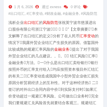
1 月 6, 2026
通过 exness
0 评论
#出口结汇
,
#汇率变动
,
#财政金融
,
#金融业务
,
#风险防范
浅析企业
出口结汇
的
风险防范
张祝英宁波市慈溪进出
口股份有限公司浙江宁波   “【文章摘要】’本
文解释了出口结汇的定义分析了在人民币
汇率变动
的
情况下我露外贸企业结汇产生损失的原因。借錾国外
比较成熟的规避汇率风险的
金融业务
提出了对于我国
外贸企业结汇的几点建议。。。 结汇风险汇率
金融业务方法。一什么是出口结汇卖给银行银行
按照外币的汇率支付给入均应按照资本项目外汇结汇
的有关二汇率变动造成我国中小型外贸企业收汇损失
原因分析贸易经济上的互补性。对于这种经济热 二
签订的对外出口合同内容中价到实际支付时如果汇
价变动超过一规避汇率风险。公司做出口业务时完全
我们要规避汇兑风险首先就要结合客观三。规避结汇