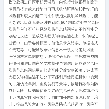
收取款项进口商审核无误后，向银行付款银行扣除手
续费后将余款支付给出口商托收结汇风险托收结汇的
风险相对较大如进口商拒付或拖欠款项等风险，可能
会导致出口商无法及时收到款项04制单结汇中的风险
及防范单证不符的风险及防范总结词单证不符可能导
致结汇失败，造成经济损失详细描述在出口制单结汇
过程中，由于各种原因，如信息录入错误、单据格式
不规范等，可能导致单证信息不一致为防范此风险，
应仔细核对单据信息，确保准确无误，并严格按照国
际惯例和进口国家的要求制作单据信用证欺诈的风险
及防范总结词信用证欺诈可能导致货款被骗，造成重
大损失详细描述不法分子可能利用信用证机制中的漏
洞，如伪造单据、虚构贸易背景等手段进行欺诈为防
范此风险，应选择信誉良好的贸易伙伴，严格审核信
用证的真实性和有效性，同时加强内部管理和员工培
训，提高风险意识收汇风险及防范总结词收汇风险可