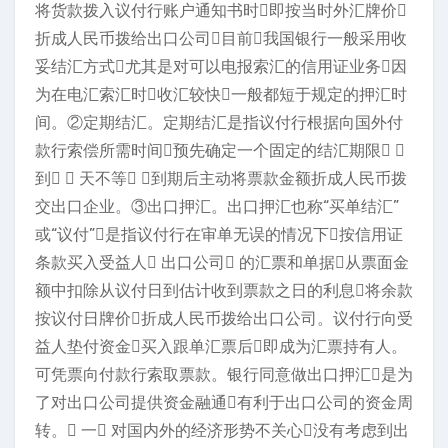
将货款拨入议付行账户通知书时即按当时外汇牌价
折成人民币拨给出口公司目前我国银行一般采用收
妥结汇方式尤其是对可以电报索汇的信用证业务因
为在电汇索汇时收汇较快一般都短于规定的押汇时
间。②定期结汇。定期结汇是指议付行根据向国外付
款行索偿所需时间预先确定一个固定的结汇期限 
到  天不等 到期后主动将票款金额折成人民币拨
交出口企业。③出口押汇。出口押汇也称“买单结汇”
或“议付”是指议付行在审单无误的情况下按信用证
条款买入受益人 出口公司 的汇票和单据从票面金
额中扣除从议付日到估计收到票款之日的利息将余款
按议付日牌价折成人民币拨给出口公司。议付行向受
益人垫付资金买入跟单汇票后即成为汇票持有人。
可凭票向付款行索取票款。银行同意做出口押汇是为
了对出口公司提供资金融通有利于出口公司的资金周
转。 一 对国内外的经济形势不关心没有考虑到出