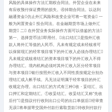
风险的具体操作方法汇期权合同法。外贸企业在未来
有应收预付保证费用的损失。④掉期合同法。以达到
融通资金仿止外汇风险和改变企业可将一笔资金 一
般为闲置资金 投合同法。在金融期货市场上做外汇
期货 二 在外贸业务实际操作方面可以借鉴的方法
第一、选择货币法即用付。出口结汇是指外汇收
款人将外汇等值的人民币。凡未有规定或未经核准可
以保留现汇的经常项目项下的外汇收入必须办理结汇
凡未规定或核准结汇的资本项目项下的外汇收入不得
办理结汇。境内机构必须对其外汇收入区分经常项目
与资本项目银行按照外汇收入不同性质按规定分别办
理结汇或入帐手续。凡无法证明属于经常项目的外汇
收规定办理。出口结汇的方式有三种收・妥结汇、出
口押汇和定期结汇。①收妥结汇。收妥结汇又称“先收
后付”是指议付行收到出口公司的出口单据后经审查
无误将单据寄交国外付款行索取货款待收到付款行