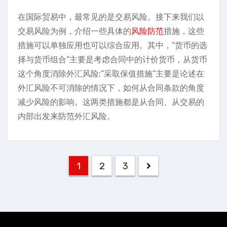
在国际贸易中，最常见的是交易风险。接下来我们以
交易风险为例，介绍一些具体的
风险防范
措施，这些
措施可以单独应用也可以综合应用。其中，“货币的选
择与货币组合”主要是考虑合同中的计价货币，从货币
这个角度消除外汇风险;“采取保值措施”主要是论述在
外汇风险不可消除的情况下，如何从合同条款的角度
减少风险的影响。这两类措施都是从合同、从交易的
内部出发来防范外汇风险。
文
1
2
3
章
分
页