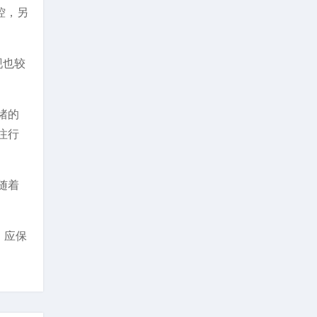
控，另
现也较
绪的
注行
随着
，应保