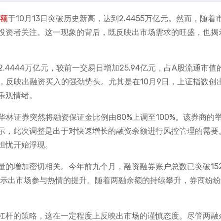
额
于10月13日突破历史新高，达到2.4455万亿元。然而，随着
投资者关注。这一现象的背后，既反映出市场需求的旺盛，也揭
2.4444万亿元，较前一交易日增加25.94亿元，占A股流通市值
万亿元，反映出融资买入的强劲势头。尤其是在10月9日，上证指数创
乐观情绪。
华林证券突然将融资保证金比例由80%上调至100%。该券商的
示，此次调整是出于对快速增长的融资余额进行风控管理的需要
担忧开始浮现。
的增加密切相关。今年前九个月，融资融券账户总数已突破15
，显示出市场参与热情的提升。随着两融余额的持续攀升，券商纷
杠杆的策略，这在一定程度上反映出市场的谨慎态度。尽管两融