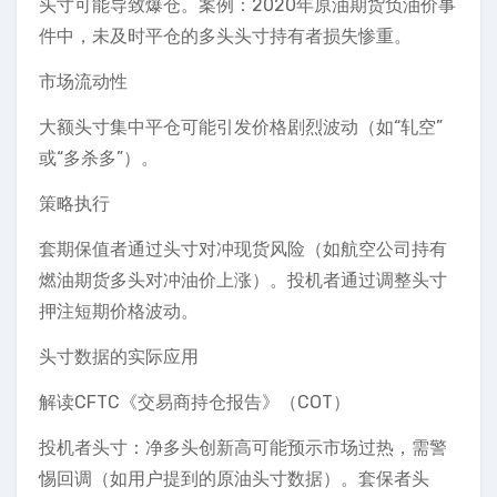
头寸可能导致爆仓。案例：2020年原油期货负油价事
件中，未及时平仓的多头头寸持有者损失惨重。
市场流动性
大额头寸集中平仓可能引发价格剧烈波动（如“轧空”
或“多杀多”）。
策略执行
套期保值者通过头寸对冲现货风险（如航空公司持有
燃油期货多头对冲油价上涨）。投机者通过调整头寸
押注短期价格波动。
头寸数据的实际应用
解读CFTC《交易商持仓报告》（COT）
投机者头寸：净多头创新高可能预示市场过热，需警
惕回调（如用户提到的原油头寸数据）。套保者头