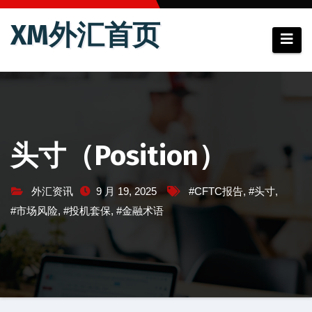
跳
XM外汇首页
至
内
容
头寸（Position）
外汇资讯
9 月 19, 2025
#CFTC报告
,
#头寸
,
#市场风险
,
#投机套保
,
#金融术语