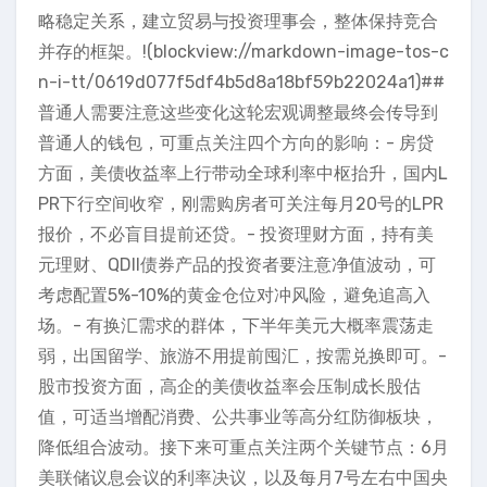
略稳定关系，建立贸易与投资理事会，整体保持竞合
并存的框架。!(blockview://markdown-image-tos-c
n-i-tt/0619d077f5df4b5d8a18bf59b22024a1)##
普通人需要注意这些变化这轮宏观调整最终会传导到
普通人的钱包，可重点关注四个方向的影响：- 房贷
方面，美债收益率上行带动全球利率中枢抬升，国内L
PR下行空间收窄，刚需购房者可关注每月20号的LPR
报价，不必盲目提前还贷。- 投资理财方面，持有美
元理财、QDII债券产品的投资者要注意净值波动，可
考虑配置5%-10%的黄金仓位对冲风险，避免追高入
场。- 有换汇需求的群体，下半年美元大概率震荡走
弱，出国留学、旅游不用提前囤汇，按需兑换即可。-
股市投资方面，高企的美债收益率会压制成长股估
值，可适当增配消费、公共事业等高分红防御板块，
降低组合波动。接下来可重点关注两个关键节点：6月
美联储议息会议的利率决议，以及每月7号左右中国央