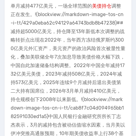
单月减持477亿美元，一场全球范围的
美债持仓
调整
正在发生。!(blockview://markdown-image-tos-cn
-i-tt/429a0eba62c94129a64743bdb8b47238)##
减持超5000亿美元，持仓降至13年新低本次调整的战
略转折点出现在2022年，当年西方冻结俄罗斯约300
0亿美元外汇资产，美元资产的政治风险首次被显性量
化，叠加美联储全年7次加息导致美债价格大幅下跌，
中国自此加速储备结构调整。2022年中国全年减持17
32亿美元美债，2023年减持508亿美元，2024年减
持573亿美元，2025年连续9个月减持后退出美债第
二大持有国席位，2026年3月单月减持410亿美元，
持仓规模创下2008年以来新低。!(blockview://mark
down-image-tos-cn-i-tt/cab8f7c04d094965bb1
82591030ed1a5)中国人民银行金融研究所所长丁志
杰表示，3月的减持包含被动估值缩水因素，当月美以
伊冲突推高通胀预期，10年期美债收益率上行38个基