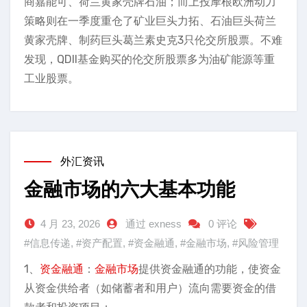
商嘉能可、荷兰黄家壳牌石油；而上投摩根欧洲动力
策略则在一季度重仓了矿业巨头力拓、石油巨头荷兰
黄家壳牌、制药巨头葛兰素史克3只伦交所股票。不难
发现，QDII基金购买的伦交所股票多为油矿能源等重
工业股票。
外汇资讯
金融市场的六大基本功能
4 月 23, 2026
通过 exness
0 评论
#信息传递
,
#资产配置
,
#资金融通
,
#金融市场
,
#风险管理
1、
资金融通
：
金融市场
提供资金融通的功能，使资金
从资金供给者（如储蓄者和用户）流向需要资金的借