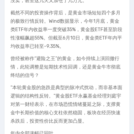
没卖，甚至这几天又加仓了几万元。
截然不同的投资操作背后，是黄金市场短短四个多月
的极致行情反转。Wind数据显示，今年1月底，黄金
类ETF年内收益率一度突破35%，黄金股ETF甚至阶段
性涨幅飙超55%。但截至6月10日，黄金类ETF年内平
均收益率已转至-9.35%。
曾经被称作“避险之王”的黄金，如今持续上演回撤行
情，此轮调整是短期技术性回调，还是黄金牛市彻底
终结的信号？
“本轮黄金股的急跌是典型的脉冲式扰动，而非基本面
逻辑的结构性反转。”黄金股ETF永赢基金经理刘庭宇
对第一财经表示，在市场恐慌情绪蔓延之际，支撑黄
金中长期价值的核心支柱依然稳固，板块在经历快速
杀跌后，投资性价比反而更加凸显。
年内全部涨幅已回吐