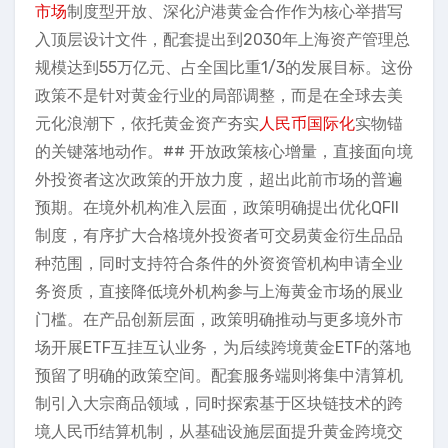
市场
制度型开放、深化沪港黄金合作作为核心举措写
入顶层设计文件，配套提出到2030年上海资产管理总
规模达到55万亿元、占全国比重1/3的发展目标。这份
政策不是针对黄金行业的局部调整，而是在全球去美
元化浪潮下，依托黄金资产夯实
人民币国际化
实物锚
的关键落地动作。## 开放政策核心增量，直接面向境
外投资者这次政策的开放力度，超出此前市场的普遍
预期。在境外机构准入层面，政策明确提出优化QFII
制度，有序扩大合格境外投资者可交易黄金衍生品品
种范围，同时支持符合条件的外资资管机构申请全业
务资质，直接降低境外机构参与上海黄金市场的展业
门槛。在产品创新层面，政策明确推动与更多境外市
场开展ETF互挂互认业务，为后续跨境黄金ETF的落地
预留了明确的政策空间。配套服务端则将集中清算机
制引入大宗商品领域，同时探索基于区块链技术的跨
境人民币结算机制，从基础设施层面提升黄金跨境交