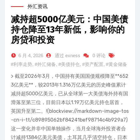
外汇资讯
减持超5000亿美元：中国美债
持仓降至13年新低，影响你的
房贷和投资
6 月 4, 2026
通过 exness
0 评论
#利率走势
,
#外汇储备
,
#美债持仓
,
#资产配置
,
#黄金储备
> 截至2026年3月，中国持有美国国债规模降至**652
3亿美元**，较2013年1.316万亿美元的历史峰值累计
减持超5000亿美元，已从全球第一大美债海外持有国
滑落至第三位，目前日本以1.19万亿美元持仓居首，
英国升至第二。!(blockview://markdown-image-tos
-cn-i-tt/c89895062bf84241bef98714c4b929a7)
这一变化并非中国单独操作，当月全球海外投资者合
计减持1384亿美元美债，土耳其几乎清空持仓，日本