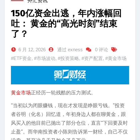
外汇资讯
150亿资金出逃，年内涨幅回
吐： 黄金的“高光时刻”结束
了？
6 月 12, 2026
通过 exness
0 评论
#ETF资金
,
#市场波动
,
#投资策略
,
#资产配置
,
#黄金市场
黄金市场
正经历一轮残酷的压力测试。
“当初以为闭眼赚钱，现在才发现是睁眼亏钱。”投资
者谷明（化名）回忆道，年初身边人都在聊黄金，跟
风买入的他目前已抛出了部分仓位，直言“下回要及时
止盈”。而华南投资者小陈则告诉第一财经，自己不仅