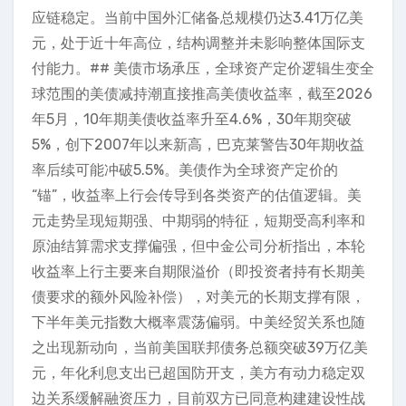
应链稳定。当前中国外汇储备总规模仍达3.41万亿美
元，处于近十年高位，结构调整并未影响整体国际支
付能力。## 美债市场承压，全球资产定价逻辑生变全
球范围的美债减持潮直接推高美债收益率，截至2026
年5月，10年期美债收益率升至4.6%，30年期突破
5%，创下2007年以来新高，巴克莱警告30年期收益
率后续可能冲破5.5%。美债作为全球资产定价的
“锚”，收益率上行会传导到各类资产的估值逻辑。美
元走势呈现短期强、中期弱的特征，短期受高利率和
原油结算需求支撑偏强，但中金公司分析指出，本轮
收益率上行主要来自期限溢价（即投资者持有长期美
债要求的额外风险补偿），对美元的长期支撑有限，
下半年美元指数大概率震荡偏弱。中美经贸关系也随
之出现新动向，当前美国联邦债务总额突破39万亿美
元，年化利息支出已超国防开支，美方有动力稳定双
边关系缓解融资压力，目前双方已同意构建建设性战