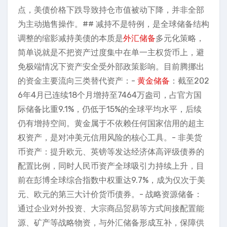
点，美债价格下跌导致持仓市值被动下降，并非全部
为主动抛售操作。## 减持不是特例，是全球储备结构
调整的缩影减持美债的本质是
外汇储备
多元化策略，
简单说就是不把资产过度集中在单一主权货币上，避
免极端情况下资产安全受外部政策影响。目前腾挪出
的资金主要流向三类替代资产：-
黄金储备
：截至202
6年4月已连续18个月增持至7464万盎司，占官方国
际储备比重9.1%，仍低于15%的全球平均水平，后续
仍有增持空间。黄金属于不依赖任何国家信用的超主
权资产，是对冲美元信用风险的核心工具。- 非美货
币资产：提升欧元、英镑等发达经济体高评级债券的
配置比例，同时人民币资产全球吸引力持续上升，目
前在彭博全球综合指数中权重达9.7%，成为仅次于美
元、欧元的第三大计价货币债券。- 战略资源储备：
通过企业对外投资、大宗商品贸易等方式间接配置能
源、矿产等战略物资，与外汇储备形成互补，保障供