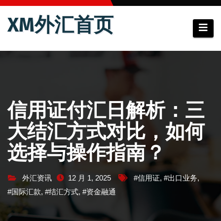
跳
XM外汇首页
至
内
容
信用证付汇日解析：三
大结汇方式对比，如何
选择与操作指南？
外汇资讯
12 月 1, 2025
#信用证
,
#出口业务
,
#国际汇款
,
#结汇方式
,
#资金融通