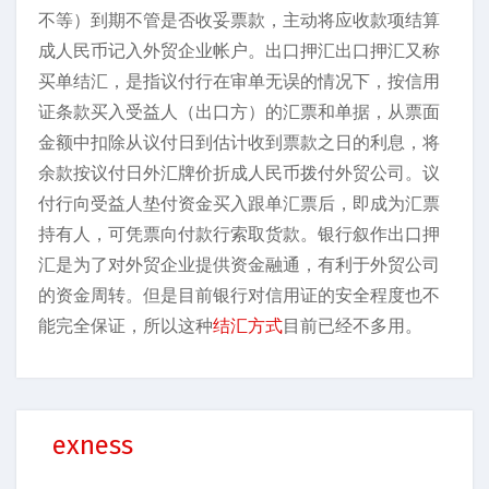
不等）到期不管是否收妥票款，主动将应收款项结算
成人民币记入外贸企业帐户。出口押汇出口押汇又称
买单结汇，是指议付行在审单无误的情况下，按信用
证条款买入受益人（出口方）的汇票和单据，从票面
金额中扣除从议付日到估计收到票款之日的利息，将
余款按议付日外汇牌价折成人民币拨付外贸公司。议
付行向受益人垫付资金买入跟单汇票后，即成为汇票
持有人，可凭票向付款行索取货款。银行叙作出口押
汇是为了对外贸企业提供资金融通，有利于外贸公司
的资金周转。但是目前银行对信用证的安全程度也不
能完全保证，所以这种
结汇方式
目前已经不多用。
exness