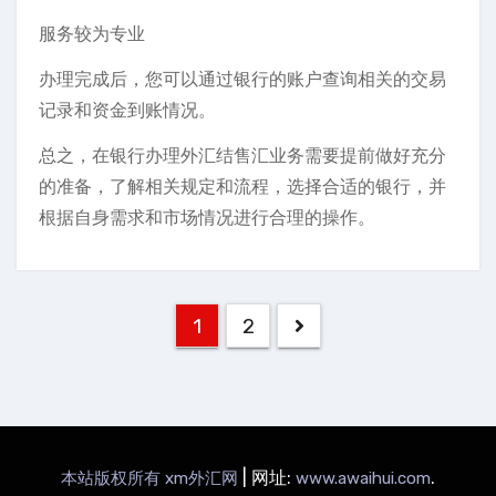
服务较为专业
办理完成后，您可以通过银行的账户查询相关的交易
记录和资金到账情况。
总之，在银行办理外汇结售汇业务需要提前做好充分
的准备，了解相关规定和流程，选择合适的银行，并
根据自身需求和市场情况进行合理的操作。
文
1
2
章
分
页
|
网址:
.
本站版权所有 xm外汇网
www.awaihui.com