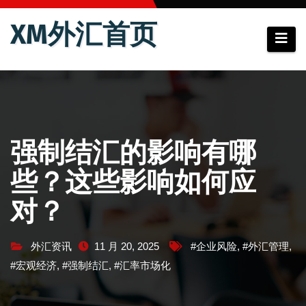
跳
XM外汇首页
至
内
容
强制结汇的影响有哪
些？这些影响如何应
对？
外汇资讯
11 月 20, 2025
#企业风险
,
#外汇管理
,
#宏观经济
,
#强制结汇
,
#汇率市场化