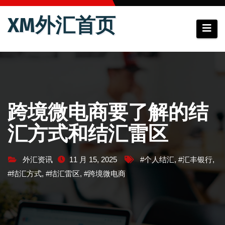
跳
XM外汇首页
至
内
容
跨境微电商要了解的结
汇方式和结汇雷区
外汇资讯
11 月 15, 2025
#个人结汇
,
#汇丰银行
,
#结汇方式
,
#结汇雷区
,
#跨境微电商