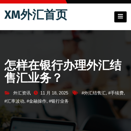
跳
XM外汇首页
至
内
容
怎样在银行办理外汇结
售汇业务？
外汇资讯
11 月 18, 2025
#外汇结售汇
,
#手续费
,
#汇率波动
,
#金融操作
,
#银行业务