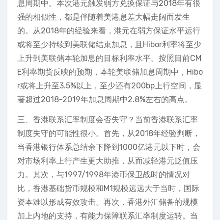
息周期中。本次港元触发弱方兑换保证与2018年有很
强的相似性，都是伴随着美港息差大幅走阔而发生
的。从2018年的经验来看，港元在弱方保证水平运行
或将至少持续到美联储结束加息，且Hibor利率将至少
上升到美联储本轮加息的目标利率水平。按照目前CM
E利率期货反映的预期，本轮美联储加息周期中，Hibo
r或将上升至3.5%以上，至少还有200bp上行空间，显
著超过2018-2019年加息周期中2.8%左右的高点。
三、香港联系汇率制度会否失守？当前香港联系汇率
制度失守的可能性很小。首先，从2018年经验判断，
当香港银行体系总结余下降到1000亿港元以下时，会
对市场利率上行产生更大助推，从而减轻港元贬值压
力。其次，与1997/1998年港币保卫战时的情况对
比，香港基础货币规模和M1规模远远大于当时，国际
资本难以形成有效攻击。再次，香港外汇储备的规模
加上内地的支持，有能力保障联系汇率制度运转。当