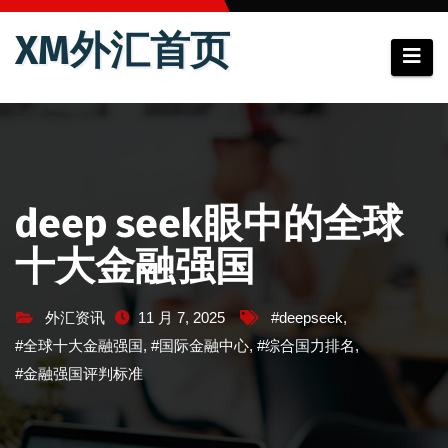
跳
XM外汇首页
至
内
容
deep seek眼中的全球
十大金融强国
外汇资讯
11 月 7, 2025
#deepseek
,
#全球十大金融强国
,
#国际金融中心
,
#综合国力排名
,
#金融强国评判标准