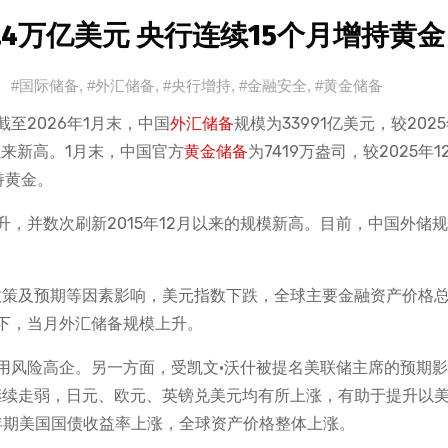
.4万亿美元 央行连续15个月增持黄金
#国际储备
,
#外汇储备
,
#央行增持
,
#金融安全
,
#黄金储备
至2026年1月末，中国
外汇储备
规模为33991亿美元，较2025
年以来新高。1月末，中国官方
黄金储备
为7419万盎司，较2025年1
持黄金。
升，并数次刷新2015年12月以来的规模新高。目前，中国外储
政策及预期等因素影响，美元指数下跌，全球主要金融资产价格
下，当月外汇储备规模上升。
用风险高企。另一方面，受凯文·沃什被提名美联储主席的预期影
继续走弱，日元、欧元、英镑兑美元均有所上涨，有助于提升以
年期美国国债收益率上涨，全球资产价格整体上涨。