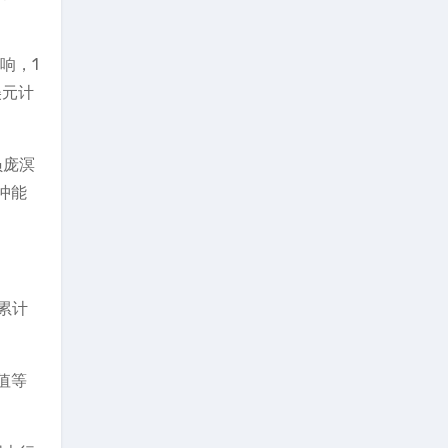
响，1
美元计
员庞溟
冲能
累计
值等