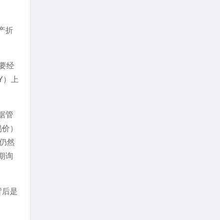
产折
要经
Y）上
据管
易价）
仍然
期询
背后是