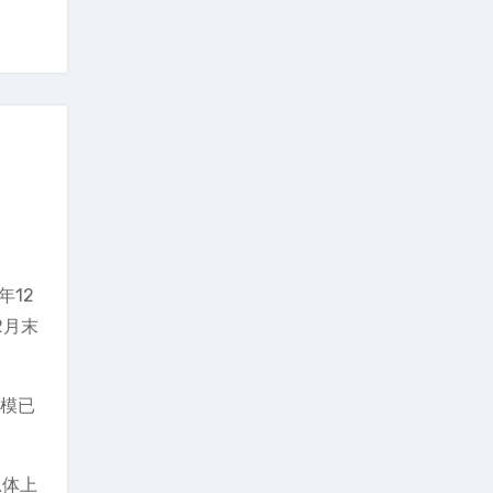
年12
2月末
规模已
总体上