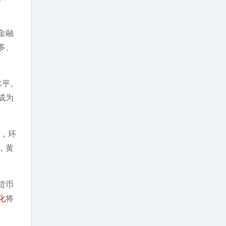
金融
多、
水平。
成为
），环
，黄
。
货币
化
将