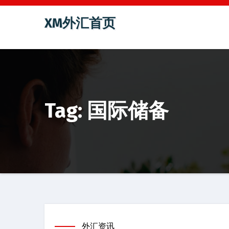
跳
XM外汇首页
至
内
容
Tag: 国际储备
外汇资讯