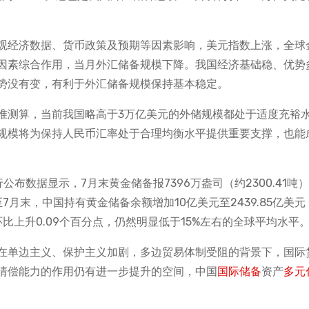
宏观经济数据、货币政策及预期等因素影响，美元指数上涨，全球
因素综合作用，当月外汇储备规模下降。我国经济基础稳、优势
势没有变，有利于外汇储备规模保持基本稳定。
准测算，当前我国略高于3万亿美元的外储规模都处于适度充裕
规模将为保持人民币汇率处于合理均衡水平提供重要支撑，也能
布数据显示，7月末黄金储备报7396万盎司（约2300.41吨
7月末，中国持有黄金储备余额增加10亿美元至2439.85亿美元
环比上升0.09个百分点，仍然明显低于15%左右的全球平均水平
在单边主义、保护主义加剧，多边贸易体制受阻的背景下，国际
清偿能力的作用仍有进一步提升的空间，中国
国际储备
资产
多元