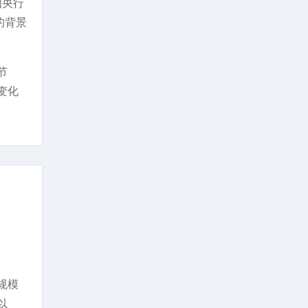
国央行
的背景
节
变化
规模
以