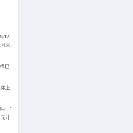
年12
2月末
规模已
总体上
响，1
美元计