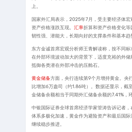
上。
国家外汇局表示，2025年7月，受主要经济体
资产价格涨跌互现。
汇率
折算和资产价格变化等
韧性强、潜能大，长期向好的支撑条件和基本趋
东方金诚首席宏观分析师王青解读称，按不同标
在外部环境波动加大的背景下，适度充裕的外储
抵御各类潜在外部冲击的压舱石。
黄金储备
方面，央行连续第9个月增持黄金。央行公
比增加6万盎司（约1.86吨）。数据还显示，截至
金储备余额相当于同期外汇储备余额的7.41%，
中银国际证券全球首席经济学家管涛告诉记者，
体系多极化加速，黄金作为避险资产和最后国际
继续稳步推进。