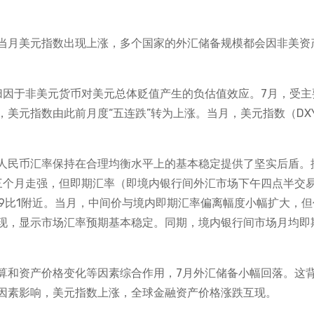
当月美元指数出现上涨，多个国家的外汇储备规模都会因非美资
归因于非美元货币对美元总体贬值产生的负估值效应。7月，受主
美元指数由此前月度“五连跌”转为上涨。当月，美元指数（DX
为人民币汇率保持在合理均衡水平上的基本稳定提供了坚实后盾。
三个月走强，但即期汇率（即境内银行间外汇市场下午四点半交
19比1附近。当月，中间价与境内即期汇率偏离幅度小幅扩大，但
现，显示市场汇率预期基本稳定。同期，境内银行间市场月均即
算和资产价格变化等因素综合作用，7月外汇储备小幅回落。这
因素影响，美元指数上涨，全球金融资产价格涨跌互现。