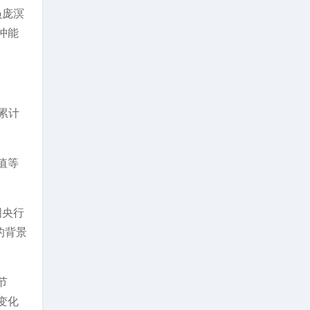
员庞溟
冲能
累计
值等
国央行
的背景
节
变化