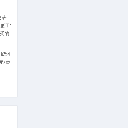
青表
低于1
接受的
触及4
元/盎