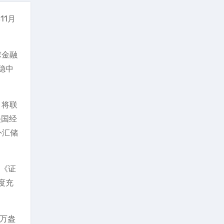
11月
球金融
稳中
，将联
美国经
外汇储
对《证
度充
3万盎