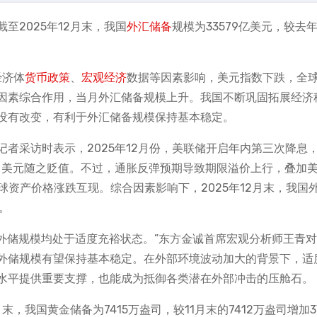
至2025年12月末，我国
外汇储备
规模为33579亿美元，较去年
经济体
货币政策
、
宏观经济
数据等因素影响，美元指数下跌，全
因素综合作用，当月外汇储备规模上升。我国不断巩固拓展经济
没有改变，有利于外汇储备规模保持基本稳定。
者采访时表示，2025年12月份，美联储开启年内第三次降息
区间，美元随之贬值。不过，通胀反弹预期导致期限溢价上行，叠加
球资产价格涨跌互现。综合因素影响下，2025年12月末，我国
元。
外储规模均处于适度充裕状态。”东方金诚首席宏观分析师王青
外储规模有望保持基本稳定。在外部环境波动加大的背景下，适
水平提供重要支撑，也能成为抵御各类潜在外部冲击的压舱石。
月末，我国黄金储备为7415万盎司，较11月末的7412万盎司增加