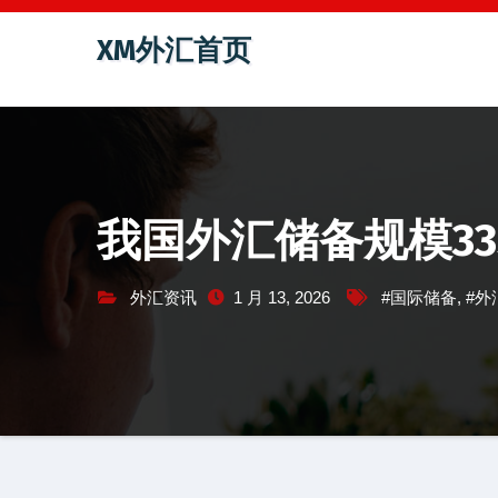
跳
XM外汇首页
至
内
容
我国外汇储备规模33
外汇资讯
1 月 13, 2026
#国际储备
,
#外