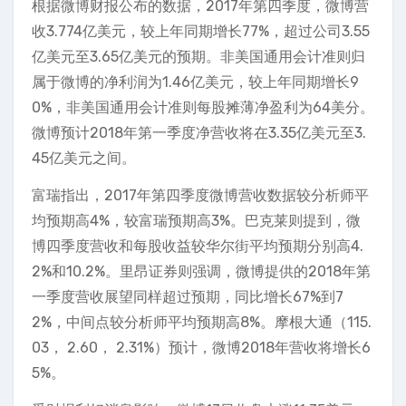
根据微博财报公布的数据，2017年第四季度，微博营
收3.774亿美元，较上年同期增长77%，超过公司3.55
亿美元至3.65亿美元的预期。非美国通用会计准则归
属于微博的净利润为1.46亿美元，较上年同期增长9
0%，非美国通用会计准则每股摊薄净盈利为64美分。
微博预计2018年第一季度净营收将在3.35亿美元至3.
45亿美元之间。
富瑞指出，2017年第四季度微博营收数据较分析师平
均预期高4%，较富瑞预期高3%。巴克莱则提到，微
博四季度营收和每股收益较华尔街平均预期分别高4.
2%和10.2%。里昂证券则强调，微博提供的2018年第
一季度营收展望同样超过预期，同比增长67%到7
2%，中间点较分析师平均预期高8%。摩根大通（115.
03， 2.60， 2.31%）预计，微博2018年营收将增长6
5%。