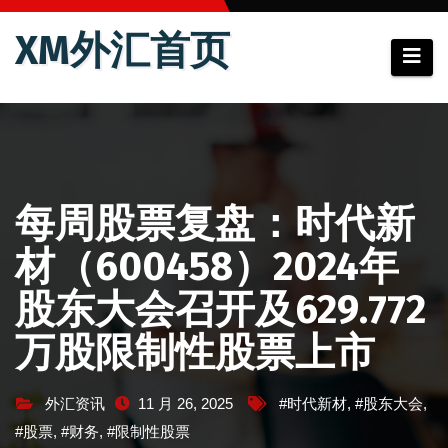
跳
XM外汇首页
至
内
容
每周股票复盘：时代新
材（600458）2024年
股东大会召开及629.772
万股限制性股票上市
外汇资讯
11 月 26, 2025
#时代新材
,
#股东大会
,
#股票
,
#财务
,
#限制性股票