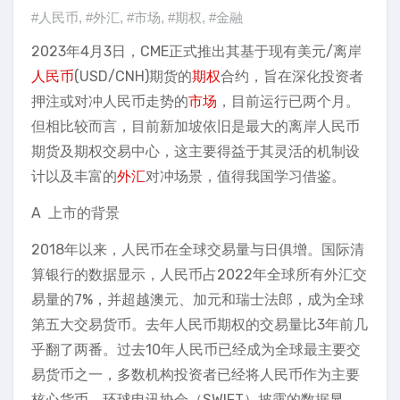
#人民币
,
#外汇
,
#市场
,
#期权
,
#金融
2023年4月3日，CME正式推出其基于现有美元/离岸
人民币
(USD/CNH)期货的
期权
合约，旨在深化投资者
押注或对冲人民币走势的
市场
，目前运行已两个月。
但相比较而言，目前新加坡依旧是最大的离岸人民币
期货及期权交易中心，这主要得益于其灵活的机制设
计以及丰富的
外汇
对冲场景，值得我国学习借鉴。
A 上市的背景
2018年以来，人民币在全球交易量与日俱增。国际清
算银行的数据显示，人民币占2022年全球所有外汇交
易量的7%，并超越澳元、加元和瑞士法郎，成为全球
第五大交易货币。去年人民币期权的交易量比3年前几
乎翻了两番。过去10年人民币已经成为全球最主要交
易货币之一，多数机构投资者已经将人民币作为主要
核心货币。环球电讯协会（SWIFT）披露的数据显