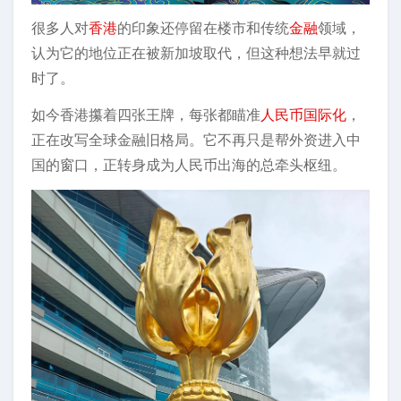
很多人对
香港
的印象还停留在楼市和传统
金融
领域，
认为它的地位正在被新加坡取代，但这种想法早就过
时了。
如今香港攥着四张王牌，每张都瞄准
人民币
国际化
，
正在改写全球金融旧格局。它不再只是帮外资进入中
国的窗口，正转身成为人民币出海的总牵头枢纽。