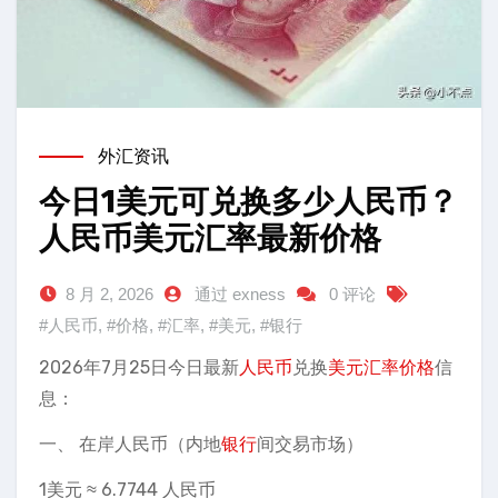
外汇资讯
今日1美元可兑换多少人民币？
人民币美元汇率最新价格
8 月 2, 2026
通过 exness
0 评论
#人民币
,
#价格
,
#汇率
,
#美元
,
#银行
2026年7月25日今日最新
人民币
兑换
美元
汇率
价格
信
息：
一、 在岸人民币（内地
银行
间交易市场）
1美元 ≈ 6.7744 人民币