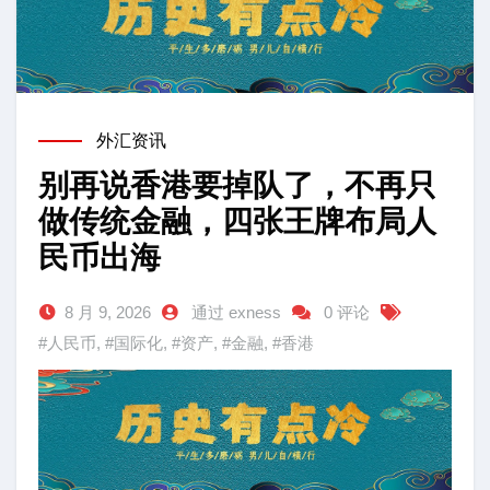
外汇资讯
别再说香港要掉队了，不再只
做传统金融，四张王牌布局人
民币出海
8 月 9, 2026
通过 exness
0 评论
#人民币
,
#国际化
,
#资产
,
#金融
,
#香港