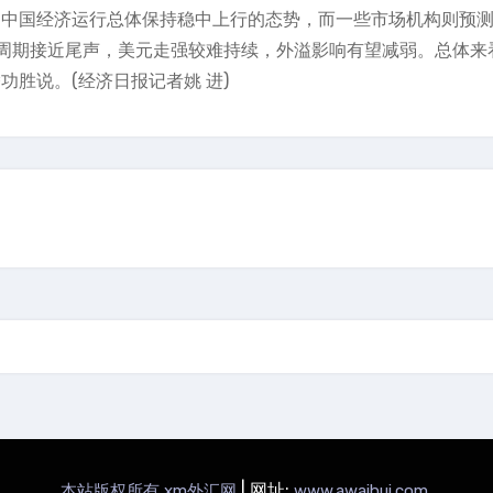
，中国经济运行总体保持稳中上行的态势，而一些市场机构则预
周期接近尾声，美元走强较难持续，外溢影响有望减弱。总体来
功胜说。(经济日报记者姚 进)
|
网址:
.
本站版权所有 xm外汇网
www.awaihui.com