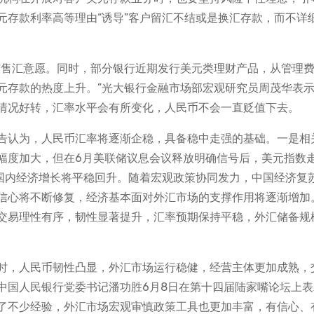
元存款利率高等理由“诱导”客户留汇不结或是换汇存款，而不详
结售汇意愿。同时，部分银行近期发行美元类理财产品，从管理
元存款的热度上升。”光大银行金融市场部宏观研究员周茂华表
情况好转，汇率水平会有所变化，人民币不会一直贬值下去。
告认为，人民币汇率将逐渐企稳，具备稳中走强的基础。一是相
幅度加大，但在6月美联储议息会议释放明确信号后，美元指数
是国内经济增长将平稳回升。随着宏观政策协同发力，中国经济复
信心将不断修复，经济基本面对外汇市场的支撑作用将逐渐增加
交易理性有序，韧性显著提升，汇率预期保持平稳，外汇储备规
时，人民币韧性凸显，外汇市场运行稳健，经营主体更加成熟，
中国人民银行党委书记潘功胜6月8日在第十四届陆家嘴论坛上表
了不少经验，外汇市场宏观审慎政策工具也更加丰富，有信心、