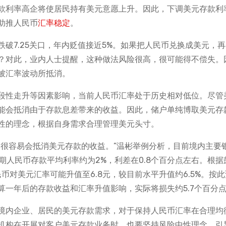
款利率高企将使居民持有美元意愿上升。因此，下调美元存款利
助推人民币
汇率稳定
。
破7.25关口，年内贬值接近5%。如果把人民币兑换成美元，
？对此，业内人士提醒，这种做法风险很高，很可能得不偿失。
被汇率波动所抵消。
段性走升等因素影响，当前人民币汇率处于历史相对低位。尽管
能会抵消由于存款息差带来的收益。因此，储户单纯博取美元存
性的理念，根据自身需求合理管理美元头寸。
动很容易会抵消美元存款的收益。”温彬举例分析，目前境内主要
年期人民币存款平均利率约为2%，利差在0.8个百分点左右。根据
币对美元汇率可能升值至6.8元，较目前水平升值约6.5%。按
一年后的存款收益和汇率升值影响，实际将损失约5.7个百分
境内企业、居民的美元存款需求，对于保持人民币汇率在合理均
机构在开展对客户美元存款业务时，也要坚持风险中性理念，引