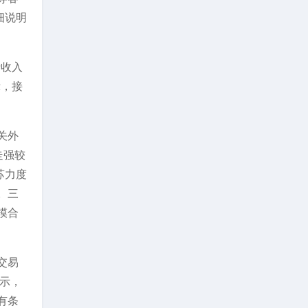
细说明
费收入
示，接
关外
走强较
苏力度
。三
模合
交易
示，
有条