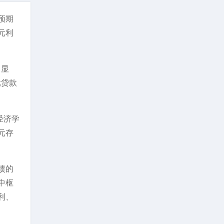
预期
元利
》显
元贷款
经济学
元存
债的
中枢
利、