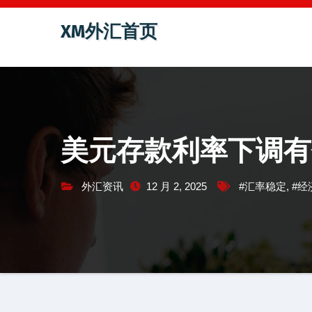
跳
XM外汇首页
至
内
容
美元存款利率下调有
外汇资讯
12 月 2, 2025
#汇率稳定
,
#经