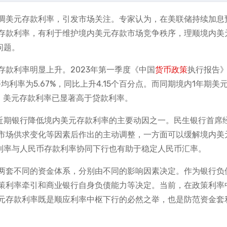
调美元存款利率，引发市场关注。专家认为，在美联储持续加息
存款利率，有利于维护境内美元存款市场竞争秩序，理顺境内美
问题。
款利率明显上升。2023年第一季度《中国
货币政策
执行报告
均利率为5.67%，同比上升4.15个百分点。而同期境内1年期美
分点。美元存款利率已显著高于贷款利率。
是近期银行降低境内美元存款利率的主要动因之一。民生银行首席
市场供求变化等因素后作出的主动调整，一方面可以缓解境内美
款利率与人民币存款利率协同下行也有助于稳定人民币汇率。
两套不同的资金体系，分别由不同的影响因素决定。作为银行负
策利率牵引和商业银行自身负债能力等决定。当前，在政策利率
元存款利率既是顺应利率中枢下行的必然之举，也是防范资金套