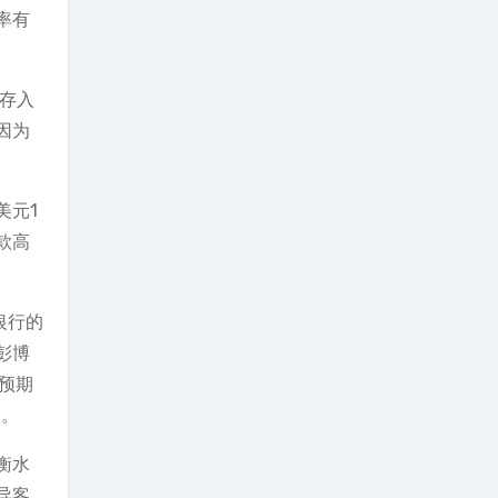
率有
再存入
因为
美元1
款高
银行的
彭博
此预期
点。
衡水
导客