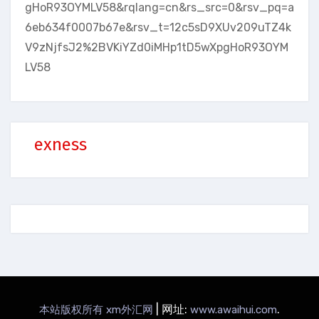
gHoR93OYMLV58&rqlang=cn&rs_src=0&rsv_pq=a
6eb634f0007b67e&rsv_t=12c5sD9XUv209uTZ4k
V9zNjfsJ2%2BVKiYZd0iMHp1tD5wXpgHoR93OYM
LV58
exness
|
网址:
.
本站版权所有 xm外汇网
www.awaihui.com