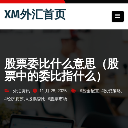
跳
XM外汇首页
至
内
容
股票委比什么意思（股
票中的委比指什么）
外汇资讯
11 月 28, 2025
#基金配置
,
#投资策略
,
#经济复苏
,
#股票委比
,
#股票市场