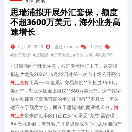
外汇资讯
思瑞浦拟开展外汇套保，额度
不超3600万美元，海外业务高
速增长
7 月 30, 2026
通过 exness
0 评论
#外汇套保
,
#思瑞浦
,
#汇率风险
,
#海外业务
,
#风险管理
> 思瑞浦的全球化生意，被汇率悄悄盯上了。这家模
拟芯片龙头2026年6月22日才第一次向市场公开亮出
外汇套保
工具——年度累计交易额度**不超过3600万
美元**，对应保证金上限仅**360万美元**。这个数字
放在动辄百亿套保额度的半导体同行里不算大，但关
键不在于额度大小，而在于思瑞浦的商业模式中，
海
外业务
带来的汇率敞口正在从“可承受”变成“需管理”。
## 营收拆解，海外客户才是隐形成本中心思瑞浦的产