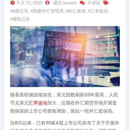
9 月 21, 2025
通过 exness
0 评论
#A股公司
,
#国家外汇管理局
,
#外汇套保
,
#汇率波动
,
#避险公告
随着美联储连续加息，美元指数刷新20年新高，人民
币兑美元
汇率波动
加大，近期在外汇期货市场开展套
期保值的上市公司密集增加，掀起一轮外汇套保热。
自8月以来，已有95家A股上市公司发布了关于开展外