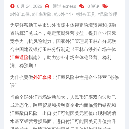
6 月 24, 2026
通过 exness
0 评论
#外汇套保
,
#汇率避险
,
#涉外企业
,
#财务工具
,
#风险管理
为更好帮助玉林市涉外市场主体锁定跨境贸易和投融
资结算汇兑成本，稳定预期经营收益，提升企业国际
竞争力与抗风险能力，国家外汇管理局玉林市分局联
合中国建设银行玉林分行制定《玉林市涉外市场主体
汇率避险
指南》，助力涉外市场主体稳经营、稳利
润、稳预期！
为什么要做
外汇套保
：汇率风险中性是企业经营 “必修
课”
当前全球外汇市场波动加大，人民币汇率双向波动已
成常态化，跨境贸易和投融资企业均面临货币错配和
汇率敞口风险：出口收汇可能因美元贬值出现利润缩
水甚至经营亏损局面，进口付汇可能因美元升值抬升