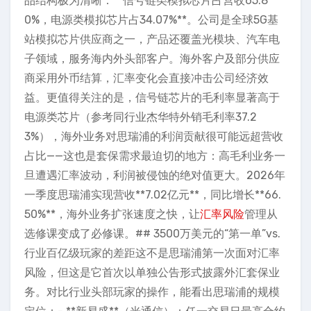
品结构极为清晰：**信号链类模拟芯片占营收65.8
0%，电源类模拟芯片占34.07%**。公司是全球5G基
站模拟芯片供应商之一，产品还覆盖光模块、汽车电
子领域，服务海内外头部客户。海外客户及部分供应
商采用外币结算，汇率变化会直接冲击公司经济效
益。更值得关注的是，信号链芯片的毛利率显著高于
电源类芯片（参考同行业杰华特外销毛利率37.2
3%），海外业务对思瑞浦的利润贡献很可能远超营收
占比——这也是套保需求最迫切的地方：高毛利业务一
旦遭遇汇率波动，利润被侵蚀的绝对值更大。2026年
一季度思瑞浦实现营收**7.02亿元**，同比增长**66.
50%**，海外业务扩张速度之快，让
汇率风险
管理从
选修课变成了必修课。## 3500万美元的“第一单”vs.
行业百亿级玩家的差距这不是思瑞浦第一次面对汇率
风险，但这是它首次以单独公告形式披露外汇套保业
务。对比行业头部玩家的操作，能看出思瑞浦的规模