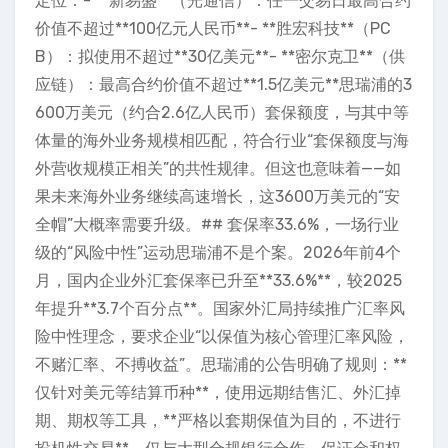
定位：- **新易盛**（光通信）：任一交易日最高合约
价值不超过**100亿元人民币**- **胜宏科技**（PC
B）：拟使用不超过**30亿美元**- **密尔克卫**（供
应链）：最高合约价值不超过**1.5亿美元**思瑞浦的3
600万美元（约合2.6亿人民币）套保额度，与其中等
体量的海外业务规模相匹配，符合行业“套保额度与海
外营收规模正相关”的共性规律。但这也意味着——如
果未来海外业务继续高速增长，这3600万美元的“安
全帽”大概率需要升级。## 套保率33.6%，一场行业
级的“风险中性”运动思瑞浦不是个案。2026年前4个
月，国内企业外汇套保率已升至**33.6%**，较2025
年提升**3.7个百分点**。国家外汇局持续推广汇率风
险中性理念，要求企业“以保值为核心管理汇率风险，
不赌汇率、不搏收益”。思瑞浦的公告明确了规则：**
仅针对美元等结算币种**，使用远期结售汇、外汇掉
期、期权等工具，**严格以套期保值为目的，不进行