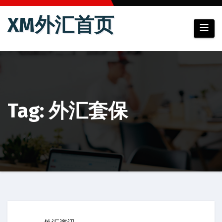
跳
XM外汇首页
至
内
容
Tag: 外汇套保