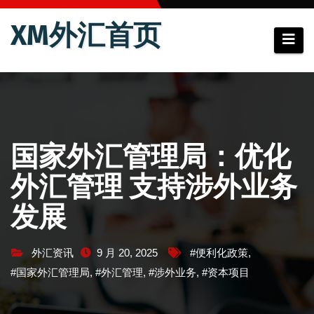
跳
XM外汇首页
至
内
容
国家外汇管理局：优化
外汇管理 支持涉外业务
发展
外汇资讯
9 月 20, 2025
#便利化政策
,
#国家外汇管理局
,
#外汇管理
,
#涉外业务
,
#资本项目