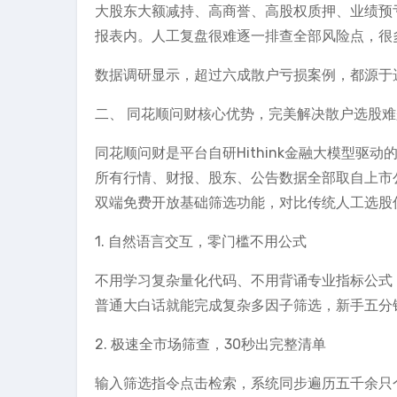
大股东大额减持、高商誉、高股权质押、业绩预
报表内。人工复盘很难逐一排查全部风险点，很
数据调研显示，超过六成散户亏损案例，都源于
二、 同花顺问财核心优势，完美解决散户选股难
同花顺问财是平台自研Hithink金融大模型驱
所有行情、财报、股东、公告数据全部取自上市
双端免费开放基础筛选功能，对比传统人工选股
1. 自然语言交互，零门槛不用公式
不用学习复杂量化代码、不用背诵专业指标公式
普通大白话就能完成复杂多因子筛选，新手五分
2. 极速全市场筛查，30秒出完整清单
输入筛选指令点击检索，系统同步遍历五千余只