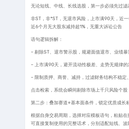
无论短线、中线、长线选股，第一步必须先过滤
非ST，非*ST，无退市风险，上市满90天，近
近6个月无大股东减持超1%，无重大诉讼公告
语句逻辑拆解：
– 剔除ST、退市警示股，规避面值退市、业绩
– 上市满90天，避开流动性极差、走势无规律
– 限制质押、商誉、减持，过滤财务结构不稳定
点击检索，系统会瞬间剔除市场上千只风险个股
第二步：叠加赛道+基本面条件，锁定优质成长标
根据自身交易周期，选择对应模板语句，粘贴在
可直接复制使用的完整话术，分别适配短线、波