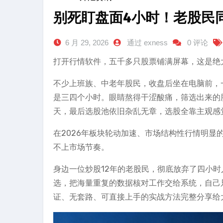
别死盯盘面4小时！老股民
6 月 29, 2026
通过 exness
0 评论
打开行情软件，五千多只股票铺满屏幕，这是绝
不少上班族、中老年股民，收盘后坐在电脑前，一
是三四个小时。眼睛熬得干涩酸痛，筛选出来的
天，最后选股池依旧杂乱无章，选股全靠主观感
在2026年板块轮动加速、市场结构性行情明
不上市场节奏。
身边一位炒股12年的老股民，彻底放弃了四小时
选，把海量重复的数据核对工作交给系统，自己
证、无套路、可直接上手的实战方法完整分享给