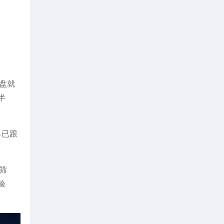
盘就
半
早已跟
筛
验