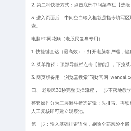
2. 第二种快捷方式：点击底部中间菜单栏【选
3. 进入页面后，中间空白输入框就是指令填写
索。
电脑PC同花顺（老股民复盘专用）
1. 快捷键直达（最高效）：打开电脑客户端，
2. 菜单路径：顶部导航栏点击【智能】，下拉菜
3. 网页版备用：浏览器搜索“问财官网 iwenc
四、 老股民30秒完整实操流程，一步不落地教
整套操作分为三层漏斗筛选逻辑：先排雷、再锁
人工复核即可建立观察池。
第一步：输入基础排雷语句，剔除全部风险个股