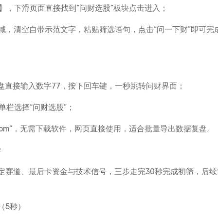
股】，下滑页面直接找到“问财选股”板块点击进入；
区域，清空自带示范文字，粘贴筛选语句，点击“问一下财”即可完
键盘直接输入数字77，按下回车键，一秒跳转问财界面；
单栏选择“问财选股”；
ai.com”，无需下载软件，网页直接使用，适合批量导出数据复盘。
学
定赛道、最后卡资金与技术信号，三步走完30秒完成初筛，后续
（5秒）