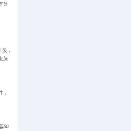
财务
升级，
电脑
件，
30