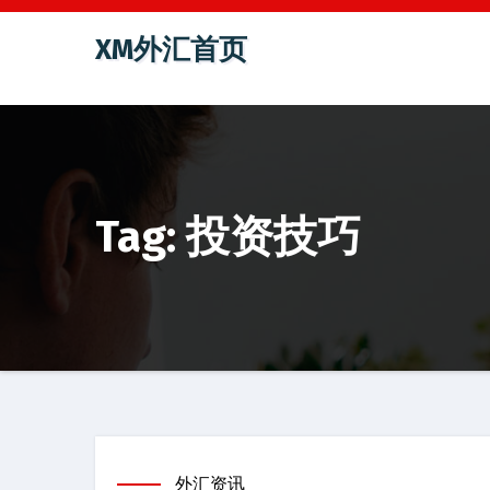
跳
XM外汇首页
至
内
容
Tag: 投资技巧
外汇资讯