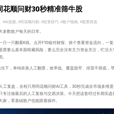
同花顺问财30秒精准筛牛股
#AI选股
,
#同花顺问财
,
#投资技巧
,
#散户指南
,
#股票筛选
大多数散户每天的日常。
只一只翻看K线、点开F10核对财报、挨个查看资金流向，一复
股票要么基本面暗藏风险，要么完全没有主力资金关注，忙活大
觉。
显的当下，单纯依靠人工翻票，效率低、覆盖面窄、排雷不彻底，
人工复盘，全程只用同花顺问财AI工具，30秒完成全市场多维度
只专注做最后的人工复核与交易决策。今天把这套经过长期实盘
大家，零基础散户也能跟着操作。