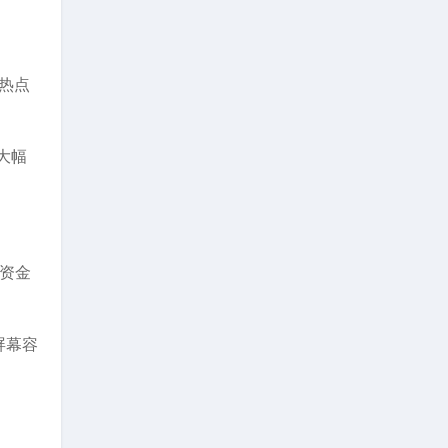
等热点
大幅
资金
屏幕容