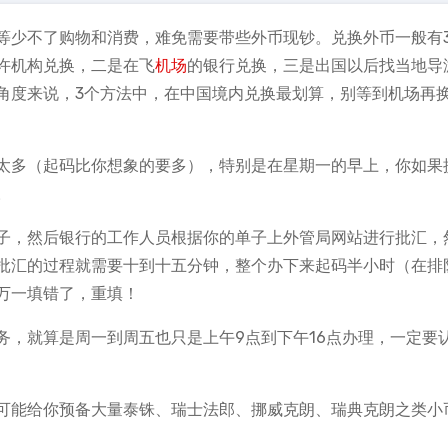
等少不了购物和消费，难免需要带些外币现钞。兑换外币一般有
许机构兑换，二是在飞
机场
的银行兑换，三是出国以后找当地导
角度来说，3个方法中，在中国境内兑换最划算，别等到机场再
太多（起码比你想象的要多），特别是在星期一的早上，你如果
。
子，然后银行的工作人员根据你的单子上外管局网站进行批汇，
批汇的过程就需要十到十五分钟，整个办下来起码半小时（在排
万一填错了，重填！
务，就算是周一到周五也只是上午9点到下午16点办理，一定要
可能给你预备大量泰铢、瑞士法郎、挪威克朗、瑞典克朗之类小