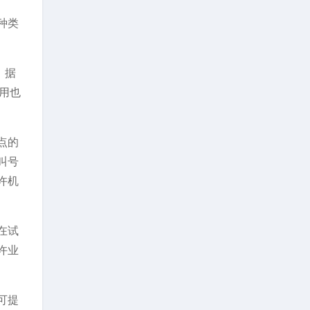
种类
。据
用也
点的
叫号
许机
在试
许业
可提