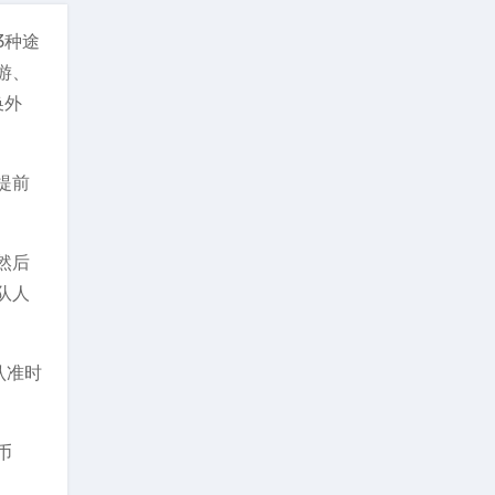
3种途
游、
换外
提前
然后
队人
认准时
币