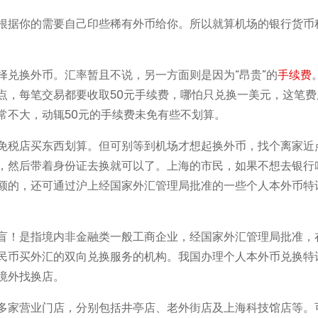
根据你的需要自己印些稀有外币给你。所以就算机场的银行货币
择兑换外币。汇率暂且不说，另一方面则是因为“昂贵”的
手续费
点，每笔交易都要收取50元手续费，哪怕只兑换一美元，这笔费
常不大，动辄50元的手续费未免有些不划算。
免税店买东西划算。但可别等到机场才想起换外币，找个离家近
，然后带着身份证去换就可以了。上海的市民，如果不想去银行
额的，还可通过沪上经国家外汇管理局批准的一些个人本外币特
盲！是指境内非金融类一般工商企业，经国家外汇管理局批准，
民币买外汇的双向兑换服务的机构。我国办理个人本外币兑换特
境外找换店。
多家营业门店，分别包括井亭店、老外街店及上海科技馆店等。