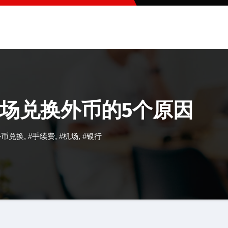
场兑换外币的5个原因
外币兑换
,
#手续费
,
#机场
,
#银行