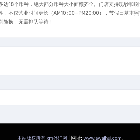
多达18个币种，绝大部分币种大小面额齐全。门店支持现钞和刷
仅营业时间更长（AM10 :00—PM20:00），节假日基本
到随换，无需排队等待！
|
网址:
.
本站版权所有 xm外汇网
www.awaihui.com