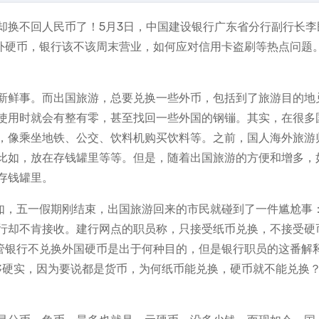
却换不回人民币了！5月3日，中国建设银行广东省分行副行长李
外硬币，银行该不该周末营业，如何应对信用卡盗刷等热点问题
新鲜事。而出国旅游，总要兑换一些外币，包括到了旅游目的地
使用时就会有整有零，甚至找回一些外国的钢镚。其实，在很多
，像乘坐地铁、公交、饮料机购买饮料等。之前，国人海外旅游
比如，放在存钱罐里等等。但是，随着出国旅游的方便和增多，
存钱罐里。
比如，五一假期刚结束，出国旅游回来的市民就碰到了一件尴尬事
行却不肯接收。建行网点的职员称，只接受纸币兑换，不接受硬
甭管银行不兑换外国硬币是出于何种目的，但是银行职员的这番解
不够硬实，因为要说都是货币，为何纸币能兑换，硬币就不能兑换