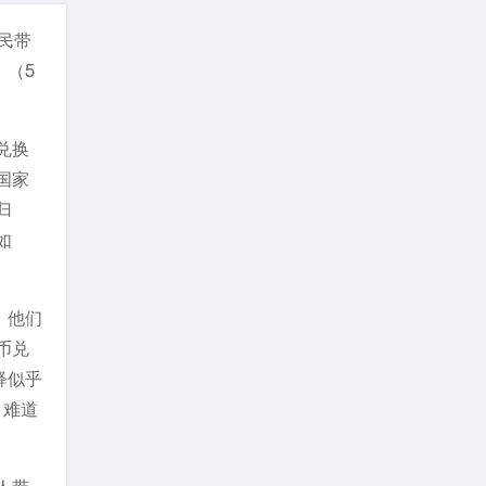
民带
。（5
兑换
国家
归
如
：他们
币兑
释似乎
？难道