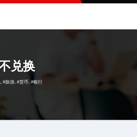
啥不兑换
流
,
#旅游
,
#货币
,
#银行