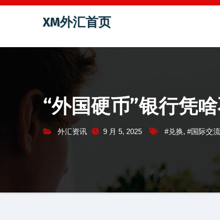
跳
XM外汇首页
至
内
容
“外国硬币”银行凭
外汇资讯
9 月 5, 2025
#兑换
,
#国际交