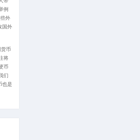
人带
举例
这些外
收国外
国货币
往将
硬币
我们
币也是