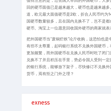
值得注意的是，过去国人带回的外国硬币，大多
回的硬币面值已是越来越大，硬币也是越来越多
道，欧元最大面值硬币是2欧，折合人民币约为1
国硬币数量较多，且在国内兑换不了，岂不是都
硬币。淘宝上一位愿意回收国外硬币的商家就表示
把外国硬币当“废铜烂铁”论斤收购，这恐怕也是
有些不太尊重，起码银行系统不兑换外国硬币，
更加频繁，而外国硬币在兑换人民币时吃了闭门
兑换不了并且积压在手里，势必令国人受到一定
的银行系统，能够放下架子，尽快修订不兑换外
货币，焉有拒之门外之理？
exness