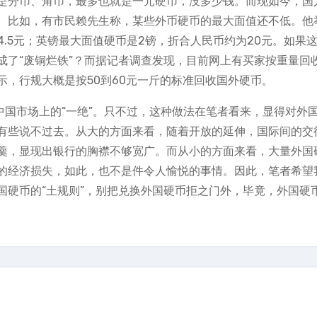
是分币、角币，最多也就是一元硬币，没多少钱。而现如今，国
。比如，有市民赖先生称，某些外币硬币的最大面值还不低。他
4.5元；英镑最大面值硬币是2镑，折合人民币约为20元。如果
成了“废铜烂铁”？而据记者调查发现，目前网上有买家按重量回
，行规大概是按50到60元一斤的标准回收国外硬币。
中国市场上的“一绝”。只不过，这种做法在笔者看来，显得对外
有些说不过去。从大的方面来看，随着开放的延伸，国际间的交
羹，显现出银行的胸襟不够宽广。而从小的方面来看，大量外国
的经济损失，如此，也不是件令人愉悦的事情。因此，笔者希望
国硬币的“土规则”，别把兑换外国硬币拒之门外，毕竟，外国硬