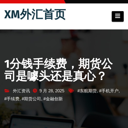
跳
XM外汇首页
至
内
容
1分钱手续费，期货公
司是噱头还是真心？
外汇资讯
9 月 28, 2025
#东航期货
,
#手机开户
,
#手续费
,
#期货公司
,
#金融创新