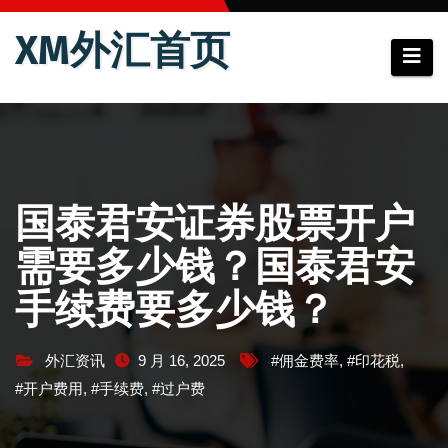
跳
XM外汇首页
至
内
容
国泰君安证券股票开户
需要多少钱？国泰君安
手续费要多少钱？
外汇资讯
9 月 16, 2025
#佣金费率
,
#印花税
,
#开户费用
,
#手续费
,
#过户费