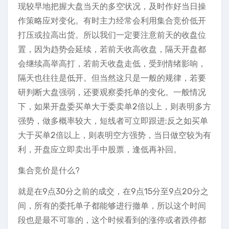
现较早地把握大盘当天的多空状况，及时作好当日操
作策略应对变化。有时主力经常会利用集合竞价低开
打压或拉高出货。所以我们一定要注意前天的收盘位
置，因为趋势会延续，若前天收高收盘，隔天开盘都
会继续高举高打，若前天收盘走低，受到情绪影响，
隔天也往往是低开。但当然这只是一般的规律，若要
研判断大盘强弱，还要观察委托单的变化。一般情况
下，如果开盘委买单大于委卖单2倍以上，则表明多方
强势，做多概率较大，短线者可立即跟进;反之如买单
大于买单2倍以上，则表明空方强势，当日做空较为有
利，开盘应立即卖出手中股票，逢低再补回。
集合竞价是什么?
就是在9点30分之前的成交，在9点15分至9点20分之
间，所有的委托单子都能够进行撤单，所以这个时间
段也是最不可靠的，这个时候看到的涨停或者跌停都