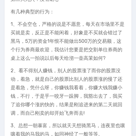
有几种典型的行为：
1、不会空仓，严格的说是不愿意，每天在市场里不是
买就是卖，反正是不能闲着，好象是不买就会错过了
黑马，5万的资金1年恨不能做出500万的交易额，这
个行为券商最欢迎，我估计您要是把交割单往券商的
桌上这么一拍说以后每天给沏一壶高茉如何?
2、看不得别人赚钱，别人的股票涨了而你的股票没
动，着急，就是自己的股票比别人的股票涨的慢了还
是着急，凭什么呀，你赚钱我看着，你赚大钱我赚小
钱，不行，于是乎一咬牙一跺脚，我豁出去了，我买
了追你哪个涨的快的，结果是刚追进来的第二天就回
调，而自己刚卖的却开始飞奔而去!
3、总想一朝暴富，所以就天天想骑黑马，连夜里也嚷
嚷着我的马我的马，如同神经了一般等等。