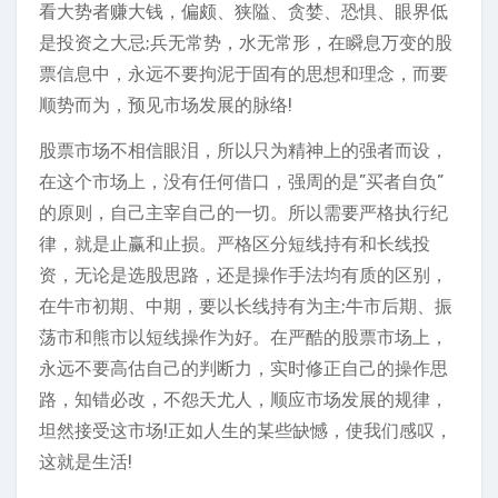
看大势者赚大钱，偏颇、狭隘、贪婪、恐惧、眼界低
是投资之大忌;兵无常势，水无常形，在瞬息万变的股
票信息中，永远不要拘泥于固有的思想和理念，而要
顺势而为，预见市场发展的脉络!
股票市场不相信眼泪，所以只为精神上的强者而设，
在这个市场上，没有任何借口，强周的是”买者自负”
的原则，自己主宰自己的一切。所以需要严格执行纪
律，就是止赢和止损。严格区分短线持有和长线投
资，无论是选股思路，还是操作手法均有质的区别，
在牛市初期、中期，要以长线持有为主;牛市后期、振
荡市和熊市以短线操作为好。在严酷的股票市场上，
永远不要高估自己的判断力，实时修正自己的操作思
路，知错必改，不怨天尤人，顺应市场发展的规律，
坦然接受这市场!正如人生的某些缺憾，使我们感叹，
这就是生活!