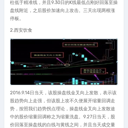
柱低于精准线，并且9.30日的K线最低点刚好回落至操
盘线附近，之后股价加速向上攻击。三天出现两根涨
停板。
2.西安饮食
2016.9.14日当天，该股操盘线金叉向上发散，表示该
股趋势向上走强，但该股上攻不久便展开缩量回调走
势，按照我们趋势拐点理论，操盘线金叉向上发散途
中的股价缩量回调称之为缩量洗盘。9.27日当天，股
价回落至操盘线的白线与黄线之间，并且当天成交量