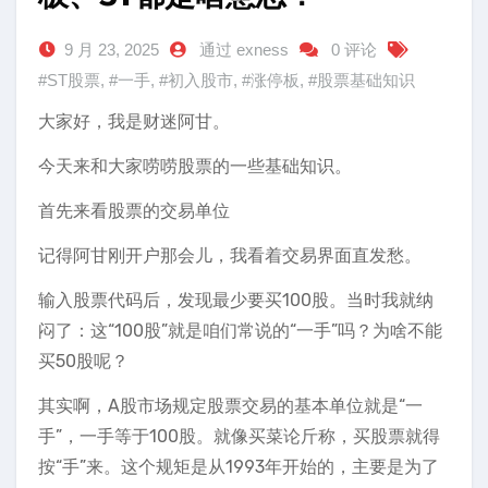
9 月 23, 2025
通过 exness
0 评论
#ST股票
,
#一手
,
#初入股市
,
#涨停板
,
#股票基础知识
大家好，我是财迷阿甘。
今天来和大家唠唠股票的一些基础知识。
首先来看股票的交易单位
记得阿甘刚开户那会儿，我看着交易界面直发愁。
输入股票代码后，发现最少要买100股。当时我就纳
闷了：这“100股”就是咱们常说的“一手”吗？为啥不能
买50股呢？
其实啊，A股市场规定股票交易的基本单位就是“一
手”，一手等于100股。就像买菜论斤称，买股票就得
按“手”来。这个规矩是从1993年开始的，主要是为了