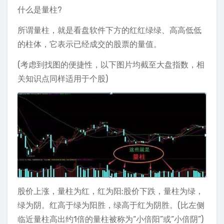
什么是量柱?
所谓量柱，就是看盘软件下方的红红绿绿、高高低低
的柱体，它表示已经成交的股票的量值。
(考虑到找图的便捷性，以下图片均截至大盘指数，相
关知识点同样适用于个股)
股价上涨，量柱为红，红为阳;股价下跌，量柱为绿，
绿为阴。红高于绿为阳胜，绿高于红为阴胜。(比左侧
临近量柱高出约1倍的量柱被称为“小倍阳”或“小倍阴”)