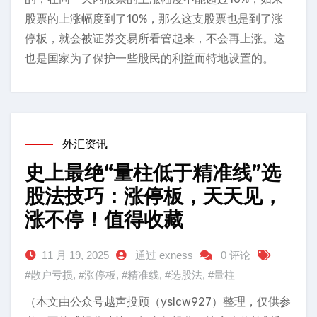
股票的上涨幅度到了10%，那么这支股票也是到了涨
停板，就会被证券交易所看管起来，不会再上涨。这
也是国家为了保护一些股民的利益而特地设置的。
外汇资讯
史上最绝“量柱低于精准线”选
股法技巧：涨停板，天天见，
涨不停！值得收藏
11 月 19, 2025
通过 exness
0 评论
#散户亏损
,
#涨停板
,
#精准线
,
#选股法
,
#量柱
（本文由公众号越声投顾（yslcw927）整理，仅供参