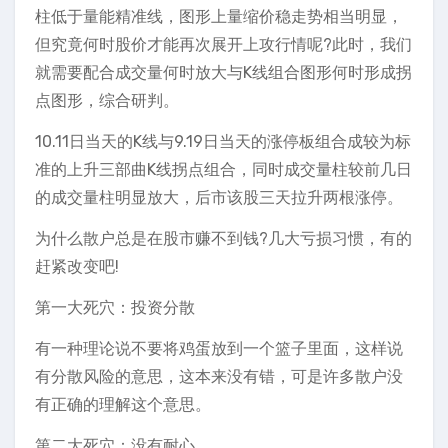
柱低于量能精准线，图形上量缩价稳走势相当明显，
但究竟何时股价才能再次展开上攻行情呢?此时，我们
就需要配合成交量何时放大与K线组合图形何时形成拐
点图形，综合研判。
10.11日当天的K线与9.19日当天的涨停板组合成较为标
准的上升三部曲K线拐点组合，同时成交量柱较前几日
的成交量柱明显放大，后市该股三天拉升两根涨停。
为什么散户总是在股市赚不到钱?几大亏损习惯，有的
赶紧改变吧!
第一大死穴：投资分散
有一种理论说不要将鸡蛋放到一个篮子里面，这样说
有分散风险的意思，这本来没有错，可是许多散户没
有正确的理解这个意思。
第二大死穴：没有耐心