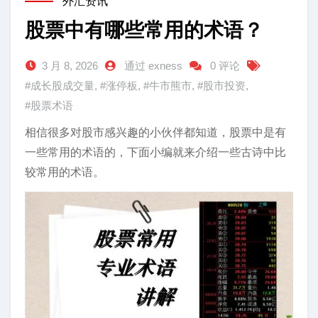
外汇资讯
股票中有哪些常用的术语？
3 月 8, 2026
通过 exness
0 评论
#成长股成交量
,
#涨停板
,
#牛市熊市
,
#股市投资
,
#股票术语
相信很多对股市感兴趣的小伙伴都知道，股票中是有
一些常用的术语的，下面小编就来介绍一些古诗中比
较常用的术语。