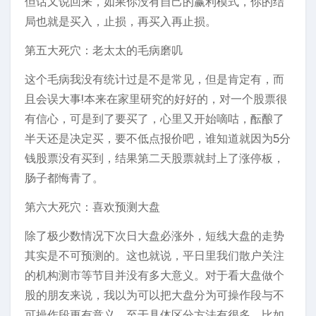
但话又说回来，如果你没有自己的赢利模式，你的结
局也就是买入，止损，再买入再止损。
第五大死穴：老太太的毛病磨叽
这个毛病我没有统计过是不是常见，但是肯定有，而
且会误大事!本来在家里研究的好好的，对一个股票很
有信心，可是到了要买了，心里又开始嘀咕，酝酿了
半天还是决定买，要不低点报价吧，谁知道就因为5分
钱股票没有买到，结果第二天股票就封上了涨停板，
肠子都悔青了。
第六大死穴：喜欢预测大盘
除了极少数情况下次日大盘必涨外，短线大盘的走势
其实是不可预测的。这也就说，平日里我们散户关注
的机构测市等节目并没有多大意义。对于看大盘做个
股的朋友来说，我以为可以把大盘分为可操作段与不
可操作段更有意义，至于具体区分方法有很多，比如