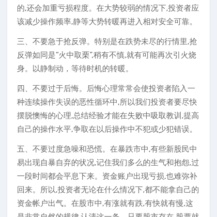
的,还会加重亏损程度。在大势较弱的情况下,投资者应
该减少操作频率,静等大势转暖再进入相对安全可靠。
三、不要急于抢反弹。特别是在跌势未尽的行情里,抢
反弹如同是“火中取栗”,稍有不慎,就有可能再次引火烧
身。以静制动，等待时机的转暖。
四、不要过于后悔。后悔心理常常会使投资者陷入一
种连续操作失误的恶性循环中,所以我们投资者要尽快
摆脱懊悔的心理,总结经验才能在失败中吸取教训,提高
自己的操作水平,争取在以后操作中不犯或少犯错误。
五、不要过度急噪和恐慌。在暴跌市中,有些新股民中
易出现自暴自弃的状况,记住我们多么的生气和抱怨,过
一段时间都会平息下来。资金账户出现亏损,也难弥补
回来。所以,投资者无论在什么情况下,都不能拿自己的
资金帐户出气。在股市中,有涨就有跌,有快就有慢,这
是非常自然的规律,认清这一条，只要股市存在,股票就