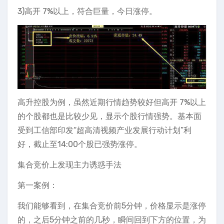
3)高开 7%以上，符合巨量，今日涨停。
高升控股为例，虽然近期行情趋势较好但高开 7%以上
的个股都也是比较少见，显示个股行情强势。基本面
受到工信部印发“超高清视频产业发展行动计划”利
好，截止至14:00个股已强势涨停。
集合竞价上发现主力诱惑手法
第一案例：
我们能够看到，在集合竞价前5分钟，价格显示是涨停
的，之后5分钟之前的几秒，瞬间回到下方的位置，为