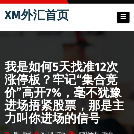
跳
XM外汇首页
至
内
容
我是如何5天找准12次
涨停板？牢记“集合竞
价”高开7%，毫不犹豫
进场捂紧股票，那是主
力叫你进场的信号
外汇资讯
9 月 6, 2025
#市场分析
,
#投资
,