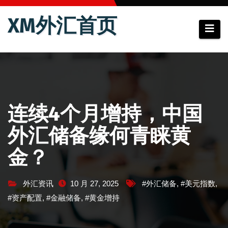
跳
XM外汇首页
至
内
容
连续4个月增持，中国
外汇储备缘何青睐黄
金？
外汇资讯
10 月 27, 2025
#外汇储备
,
#美元指数
,
#资产配置
,
#金融储备
,
#黄金增持