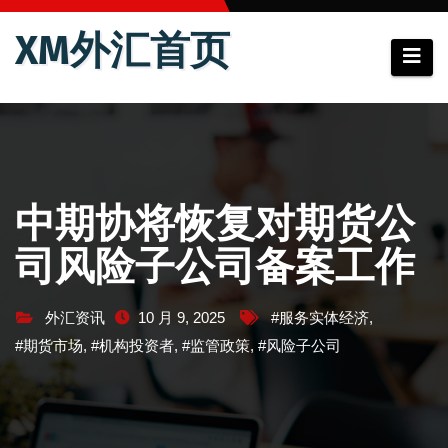
跳
XM外汇首页
至
内
容
中期协将恢复对期货公
司风险子公司备案工作
外汇资讯
10 月 9, 2025
#服务实体经济
,
#期货市场
,
#机构投资者
,
#监管政策
,
#风险子公司