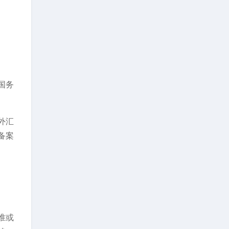
国务
外汇
备案
准或