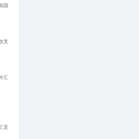
由国
收支
外汇
汇支