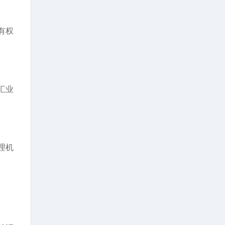
有权
汇业
理机