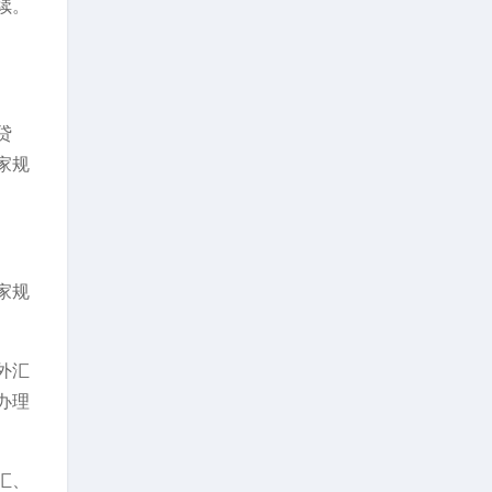
续。
贷
家规
家规
外汇
办理
汇、