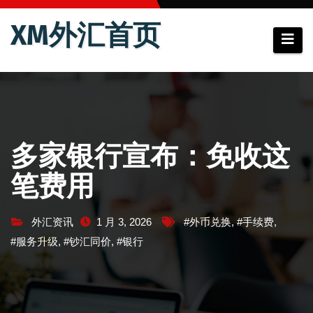
跳
XM外汇首页
至
内
容
多家银行宣布：免收这
笔费用
外汇资讯
1 月 3, 2026
#外币兑换
,
#手续费
,
#服务升级
,
#钞汇同价
,
#银行