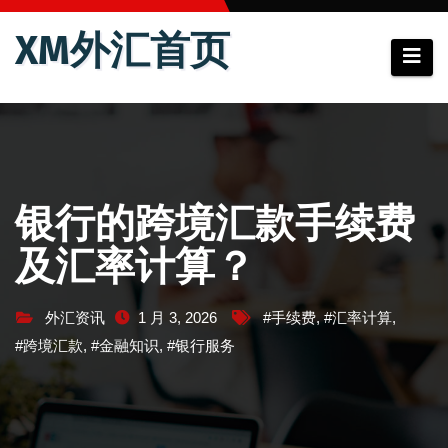
跳
XM外汇首页
至
内
容
银行的跨境汇款手续费
及汇率计算？
外汇资讯
1 月 3, 2026
#手续费
,
#汇率计算
,
#跨境汇款
,
#金融知识
,
#银行服务