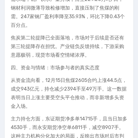
钢材利润微薄导致检修增加，直接压制了焦煤的刚
需。247家钢厂盈利率降至35.93%，环比下降0.43个
百分点。
焦炭第二轮提降已全面落地，市场对于后续是否还有
第三轮提降存在担忧。产业链负反馈持续，下游采购
意愿极弱，现货市场看空情绪浓厚。
四、资金与情绪：市场参与者的真实态度
从资金流向看，12月15日焦煤2605合约上涨44.5点，
成交943亿元，持仓减少2394手至49万手。这一数据
表明当日上涨主要受空头平仓推动，而非新增多头资
金入场。
主力持仓方面，东证期货净多单14715手，且当日加多
4530手，而永安期货净空单6811手，减空8907手。
这种主力机构分化加大的局面，反映出市场对后市判