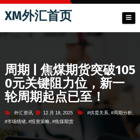
跳
XM外汇首页
至
内
容
周期 | 焦煤期货突破105
0元关键阻力位，新一
轮周期起点已至！
外汇资讯
12 月 18, 2025
#供需关系
,
#周期分析
,
#市场情绪
,
#投资策略
,
#焦煤期货