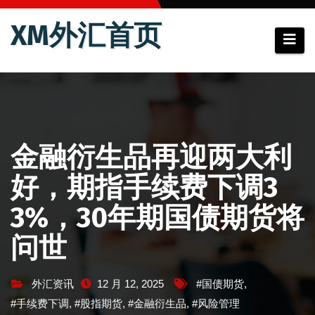
跳
XM外汇首页
至
内
容
金融衍生品再迎两大利
好，期指手续费下调3
3%，30年期国债期货将
问世
外汇资讯
12 月 12, 2025
#国债期货
,
#手续费下调
,
#股指期货
,
#金融衍生品
,
#风险管理