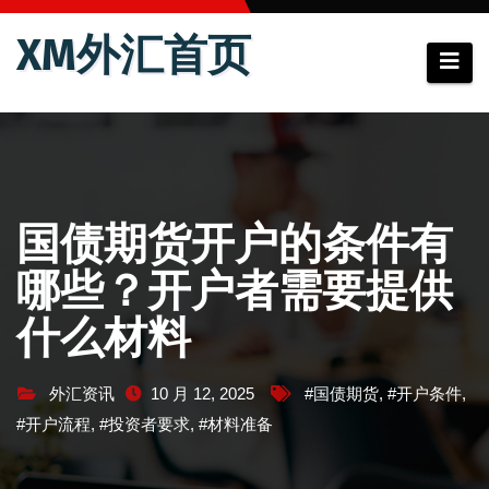
跳
XM外汇首页
至
内
容
国债期货开户的条件有
哪些？开户者需要提供
什么材料
外汇资讯
10 月 12, 2025
#国债期货
,
#开户条件
,
#开户流程
,
#投资者要求
,
#材料准备