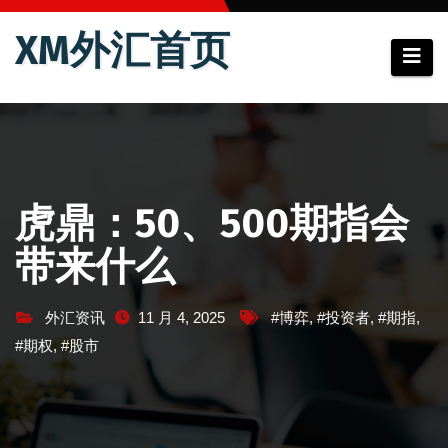
跳
XM外汇首页
至
内
容
虎鼎：50、500期指会
带来什么
外汇资讯
11 月 4, 2025
#博弈
,
#投资者
,
#期指
,
#期权
,
#股市