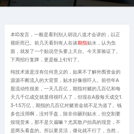
本ID发言，一般是看到别人胡说八道才会讲的，以正
视听而已。前几天看到有人在谈
期指
贴水，认为负
面，就发了一个贴说空头要上天台。今天算验证了。
下周招行复牌，更是板上钉钉了。
纯技术派是没有任何意义的，如果不了解外围资金的
源源不断流入的大背景，贴水好像很吓人。前些年A
股流动性很差，一天几百亿，期指对赌的几百亿和每
天几千亿成交就显得很吓人了，但现在A股每天成交1.
3-1.5万亿，期指的几百亿对赌资金就不足为道了。钱
多也没用啊，没对手盘，除非你砸到贴水，但交割要
按现货来，那不是欠扁嘛？尤其散户抬高的现货，不
是两头看盘的。所以要灵活，僵化就不行了，当然，