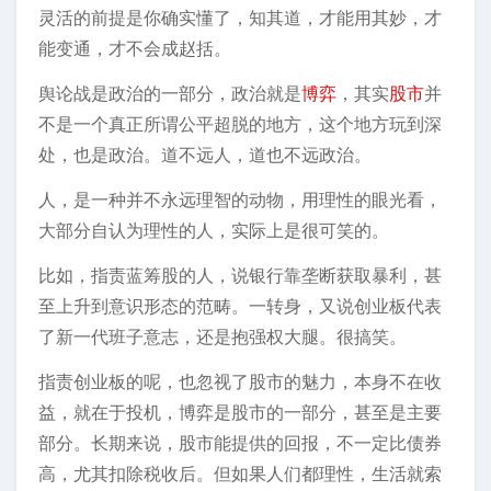
灵活的前提是你确实懂了，知其道，才能用其妙，才
能变通，才不会成赵括。
舆论战是政治的一部分，政治就是
博弈
，其实
股市
并
不是一个真正所谓公平超脱的地方，这个地方玩到深
处，也是政治。道不远人，道也不远政治。
人，是一种并不永远理智的动物，用理性的眼光看，
大部分自认为理性的人，实际上是很可笑的。
比如，指责蓝筹股的人，说银行靠垄断获取暴利，甚
至上升到意识形态的范畴。一转身，又说创业板代表
了新一代班子意志，还是抱强权大腿。很搞笑。
指责创业板的呢，也忽视了股市的魅力，本身不在收
益，就在于投机，博弈是股市的一部分，甚至是主要
部分。长期来说，股市能提供的回报，不一定比债券
高，尤其扣除税收后。但如果人们都理性，生活就索