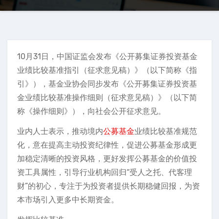
10月31日，中国证监会发布《公开募集证券投资基金
业绩比较基准指引（征求意见稿）》（以下简称《指
引》），基金业协会同步发布《公开募集证券投资基
金业绩比较基准操作细则（征求意见稿）》（以下简
称《操作细则》），向社会公开征求意见。
业内人士表示，推动境内
公募基金
业绩比较基准规范
化，意在提高主动投资纪律性，促进公募基金形成更
加稳定清晰的投资风格，更好发挥公募基金的价值投
资工具属性，引导行业机构回归“受人之托、代客理
财”的初心，专注于为投资者提供长期稳健回报，为资
本市场引入更多中长期资金。