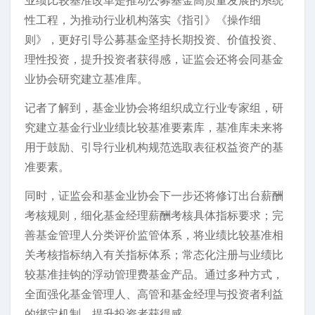
业绩比较基准改革是推动公募基金高质量发展的系统
性工程，为推动行业机构落实《指引》《操作细
则》，更好引导公募基金坚持长期投资、价值投资、
理性投资，提升投资者获得感，证监会还将会同基金
业协会研究建立基准库。
记者了解到，基金业协会将组织成立行业专家组，研
究建立基金行业业绩比较基准要素库，基准库未来将
用于鼓励、引导行业机构规范选取表征权益资产的基
准要素。
同时，证监会和基金业协会下一步还将修订出台薪酬
考核规则，细化基金经理薪酬考核具体指标要求；完
善基金管理人分类评价监管体系，将业绩比较基准相
关考核指标纳入有关指标体系；常态化注册与业绩比
较基准挂钩的浮动管理费基金产品。通过多种方式，
全面强化基金管理人、高管和基金经理与投资者利益
的绑定机制，提升投资者获得感。