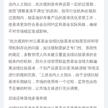
业内人士指出，此次规则发布将设置一定的过渡期，
按照“调整基准不调仓”的原则，指导行业机构在规则
过渡期内，稳妥做好存量产品的基准优化变更工作，
使基准更加符合基金合同约定和基金实际风格，确保
不对市场稳定造成影响。
“此次规则针对公募基金业绩比较基准在制度安排和管
理机制存在的问题，如法规制度缺乏专门性、系统性
的规定，多数管理人尚未建立覆盖业绩比较基准的全
链条内控机制，部分主动管理权益类基金业绩大幅偏
离业绩比较基准，个别产品甚至出现‘风格漂移’等情况
进行的规则完善。”上述业内人士指出，由于业绩比较
基准长期缺位，市场的使用有一个过程，监管也会给
予足够的时间，让市场主体进行充分调整。
后续还将落地多项举措