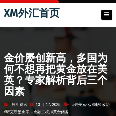
跳
XM外汇首页
至
内
容
金价屡创新高，多国为
何不想再把黄金放在美
英？专家解析背后三个
因素
外汇资讯
10 月 17, 2025
#去美元化
,
#地缘政治
,
#诺克斯堡金库
,
#金融主权
,
#黄金储备