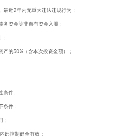
，最近2年内无重大违法违规行为；
债务资金等非自有资金入股；
利；
资产的50%（含本次投资金额）；
性条件。
下条件：
司；
，内部控制健全有效；