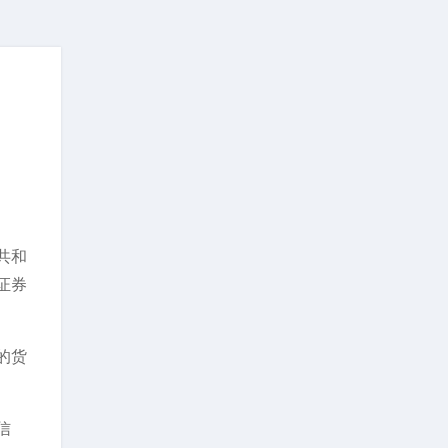
共和
证券
的货
信