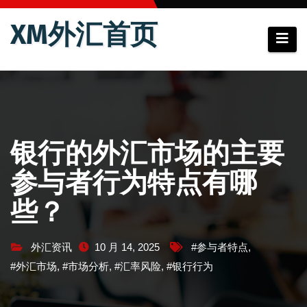
跳
XM外汇首页
至
内
容
银行的外汇市场的主要
参与者行为特点有哪
些？
外汇资讯
10 月 14, 2025
#参与者特点
,
#外汇市场
,
#市场分析
,
#汇率风险
,
#银行行为