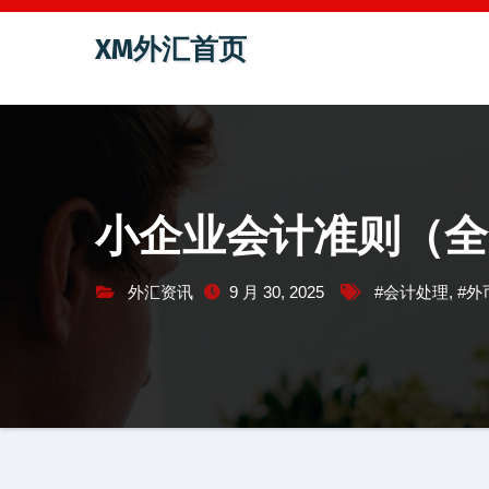
跳
XM外汇首页
至
内
容
小企业会计准则（全文
外汇资讯
9 月 30, 2025
#会计处理
,
#外