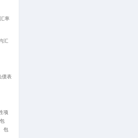
汇率
均汇
负债表
性项
包
。包