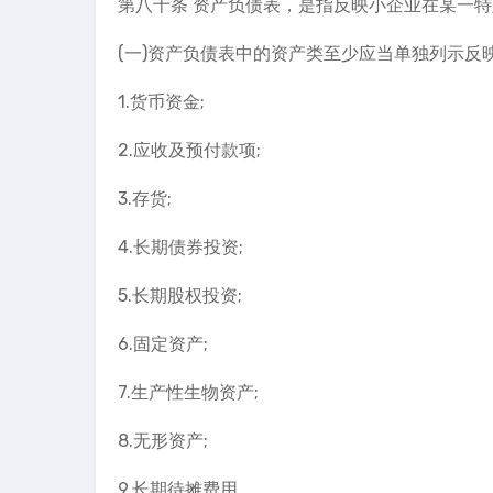
第八十条 资产负债表，是指反映小企业在某一
(一)资产负债表中的资产类至少应当单独列示反
1.货币资金;
2.应收及预付款项;
3.存货;
4.长期债券投资;
5.长期股权投资;
6.固定资产;
7.生产性生物资产;
8.无形资产;
9.长期待摊费用。