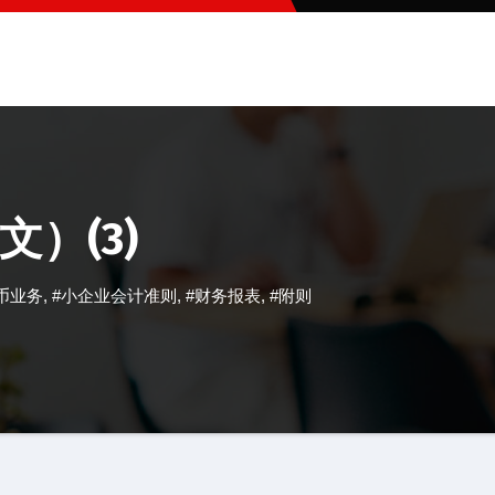
）(3)
币业务
,
#小企业会计准则
,
#财务报表
,
#附则