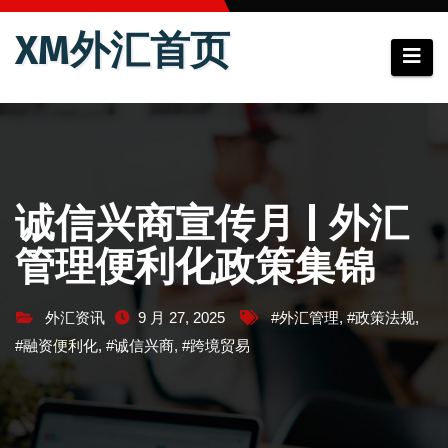
跳
XM外汇首页
至
内
容
诚信兴商宣传月 | 外汇
管理便利化政策集锦
外汇资讯
9 月 27, 2025
#外汇管理
,
#政策法规
,
#融资便利化
,
#诚信兴商
,
#跨境贸易