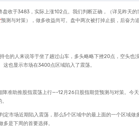
，终盘收于3483，实际上涨102点。我们判断正确，（详见昨天的
货
预测与对策），做多收益尚可。盘中两次被打掉止损，后奋力
）
于持仓的人来说等于坐了趟过山车，多头略略下挫20点，空头也
这也显示市场在3400点区域陷入了震荡。
变相降准助推股指震荡上行—-12月26日股指期货预测与对策。今
的。
然判定市场近期陷入震荡，那么5个区域中的最上面的一个区域做
做多是下周的首要选择。