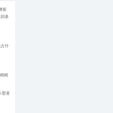
博客
追回多
没占什
天稍稍
多需谨