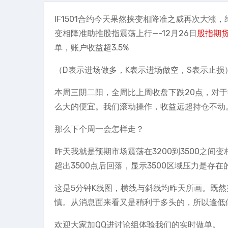
IF1501合约今天果然挟变相降准之威再次大涨
变相降准助推股指震荡上行—-12月26日
股指期
单，账户收益超3.5%
（D表示进场做多，K表示进场做空，S表示止损
本周三阴二阳，全周比上周收盘下跌20点，对
么大的便宜。我们滚动操作，收益远超持仓不动。
那么下个周一会怎样走？
昨天我就是预期市场震荡在3200到3500之间
超出3500点后回落，显示3500区域压力是存在
这是5分钟K线图，横线与斜线均昨天所画。既
慎。从消息面来看又是稍利于多头的，所以逢低
欢迎大家加QQ进讨论组体验我们的实时做单。