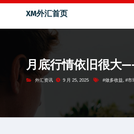
跳
XM外汇首页
至
内
容
月底行情依旧很大—-
外汇资讯
9 月 25, 2025
#做多收益
,
#市