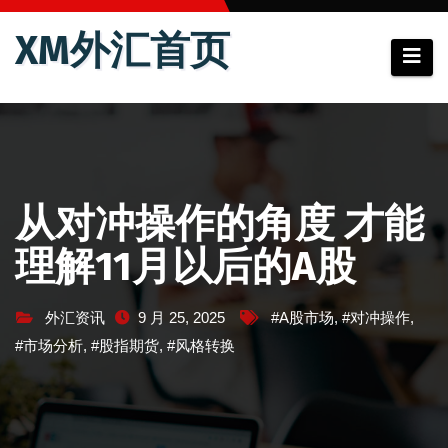
跳
XM外汇首页
至
内
容
从对冲操作的角度 才能
理解11月以后的A股
外汇资讯
9 月 25, 2025
#A股市场
,
#对冲操作
,
#市场分析
,
#股指期货
,
#风格转换